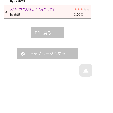
by
和賀辰杣
ズワイガニ美味しい？鬼が言わず
3
by
南風
3.00
(1)
戻る
トップページへ戻る
© 回文21面相 - all rights reserved.