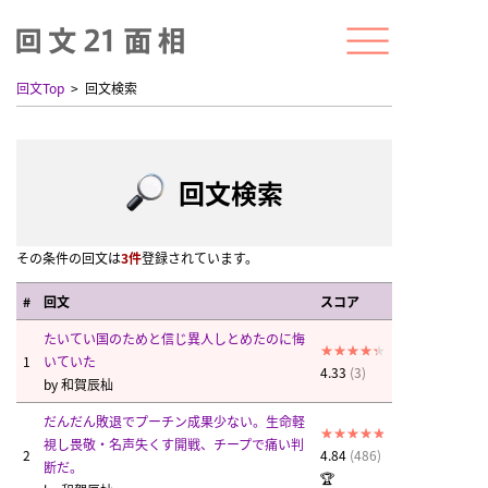
回文Top
回文検索
回文検索
その条件の回文は
3件
登録されています。
#
回文
スコア
たいてい国のためと信じ異人しとめたのに悔
1
いていた
4.33
(3)
by
和賀辰杣
だんだん敗退でプーチン成果少ない。生命軽
視し畏敬・名声失くす開戦、チープで痛い判
2
4.84
(486)
断だ。
🏆