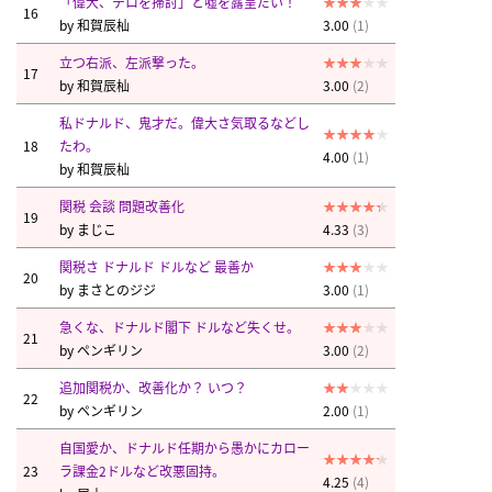
「偉大、テロを掃討」と嘘を露呈だい！
16
by
和賀辰杣
3.00
(1)
立つ右派、左派撃った。
17
by
和賀辰杣
3.00
(2)
私ドナルド、鬼才だ。偉大さ気取るなどし
18
たわ。
4.00
(1)
by
和賀辰杣
関税 会談 問題改善化
19
by
まじこ
4.33
(3)
関税さ ドナルド ドルなど 最善か
20
by
まさとのジジ
3.00
(1)
急くな、ドナルド閣下 ドルなど失くせ。
21
by
ペンギリン
3.00
(2)
追加関税か、改善化か？ いつ？
22
by
ペンギリン
2.00
(1)
自国愛か、ドナルド任期から愚かにカロー
23
ラ課金2ドルなど改悪固持。
4.25
(4)