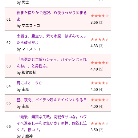
by
居士
夜また借りか？通訳、昨夜うっかり固まる
61
よ
3.66
(3)
by
マエストロ
余談さ、腹立つ。素で水原、はずみでスッ
62
たら破産だよ
4.33
(3)
by
マエストロ
「再選だと年齢ハンディ。バイデンは入れ
63
んね。」と男性さ。
4.40
(5)
by
和賀辰杣
肩にオオニタか
64
by
南風
4.50
(4)
昼、夜間、バイデン呼んでイバンカやる日
65
by
南風
4.00
(4)
「最後、無策な失政。開戦ダサいな。ハワ
イへ進軍し平和は無いさ」男性、解説し泣
66
くさ。惨いさ。
3.50
(2)
by
非魔神