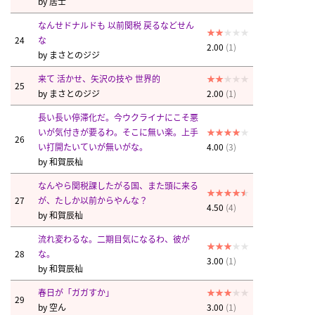
by
居士
なんせドナルドも 以前関税 戻るなどせん
24
な
2.00
(1)
by
まさとのジジ
来て 活かせ、矢沢の技や 世界的
25
by
まさとのジジ
2.00
(1)
長い長い停滞化だ。今ウクライナにこそ悪
いが気付きが要るわ。そこに無い楽。上手
26
い打開たいていが無いがな。
4.00
(3)
by
和賀辰杣
なんやら関税課したがる国、また頭に来る
27
が、たしか以前からやんな？
4.50
(4)
by
和賀辰杣
流れ変わるな。二期目気になるわ、彼が
28
な。
3.00
(1)
by
和賀辰杣
春日が「ガガすか」
29
by
空ん
3.00
(1)