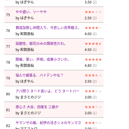
by
はぎやん
3.50
(2)
やや遅い、ソーヤや
75
by
はぎやん
2.50
(2)
賛成加勢し仲間入り、今悲しい世界戦さ。
76
by
和賀辰杣
4.00
(2)
話題性、献花のみの関係性だわ。
77
by
和賀辰杣
4.50
(6)
開催、誓い、声明。成果小さいか。
78
by
和賀辰杣
4.80
(5)
悩んで威張る、バイデンやな？
79
by
はぎやん
3.50
(2)
アバ問う ヌード良いよ、どう ヌートバー
80
by
まさとのジジ
3.00
(2)
感心さ 大谷、田尾を 三振か
81
by
まさとのジジ
3.00
(1)
サマンサの飯、紀伊の活きシメのサンマさ
82
by
マエストロ
3.00
(1)