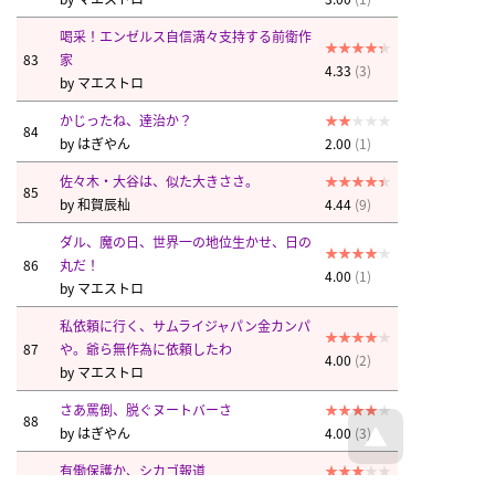
喝采！エンゼルス自信満々支持する前衛作
83
家
4.33
(3)
by
マエストロ
かじったね、達治か？
84
by
はぎやん
2.00
(1)
佐々木・大谷は、似た大きささ。
85
by
和賀辰杣
4.44
(9)
ダル、魔の日、世界一の地位生かせ、日の
86
丸だ！
4.00
(1)
by
マエストロ
私依頼に行く、サムライジャパン金カンパ
87
や。爺ら無作為に依頼したわ
4.00
(2)
by
マエストロ
さあ罵倒、脱ぐヌートバーさ
88
by
はぎやん
4.00
(3)
有働保護か、シカゴ報道
89
by
南風
3.00
(1)