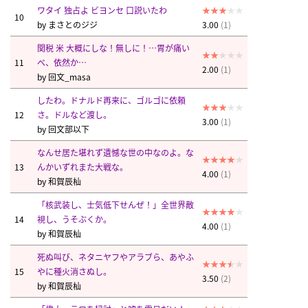
ワタイ 独占よ ビヨンセ 口説いたわ
10
by
まさとのジジ
3.00
(1)
関税 米 大概にしな！無しに！…胃が痛い
11
べ、依然か…
2.00
(1)
by
回文_masa
したわ。ドナルド再来に、ゴルゴに依頼
12
さ。ドルなど渡し。
3.00
(1)
by
回文部以下
なんせ居た堪れず遺憾な世の中なのよ。な
13
んかいずれまた大戦な。
4.00
(1)
by
和賀辰杣
「核武装し、士気低下せんぜ！」全世界敵
14
視し、うそぶくか。
4.00
(1)
by
和賀辰杣
死ぬ叫び、ネタニヤフやアラブら、あやふ
15
やに種火消さぬし。
3.50
(2)
by
和賀辰杣