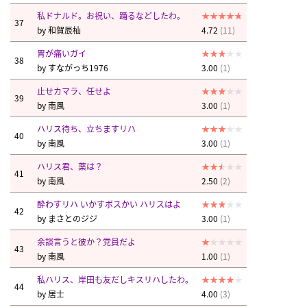
私ドナルド。お祝い、踊るなどしたわ。
37
by
和賀辰杣
4.72
(11)
胃が痛いガイ
38
by
すながっち1976
3.00
(1)
止せカマラ、任せよ
39
by
南風
3.00
(1)
ハリス待ち、立ちますリハ
40
by
南風
3.00
(1)
ハリス君、薬は？
41
by
南風
2.50
(2)
酔わすリハ いかすボスかい ハリスはよ
42
by
まさとのジジ
3.00
(1)
余談言うと彼か？党員だよ
43
by
南風
1.00
(1)
私ハリス、岸田も友だしキスリハしたわ。
44
by
居士
4.00
(3)