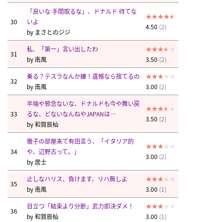
「良いな 手間取るな」、ドナルド 待てな
30
いよ
4.50
(2)
by
まさとのジジ
私、「第一」言い出したわ
31
by
南風
3.50
(2)
乗る？テスラなんか嫌！遺憾なら捨てるの
32
by
南風
3.00
(2)
半端や邪念ないな、ドナルドも今や舞い戻
33
るな、どないなんねやJAPANは…
3.50
(2)
by
和賀辰杣
徹子の部屋来て有田言う、「イタリア的
34
や、辺野古って。」
3.00
(2)
by
居士
止しなハリス、負けます、リハ無しよ
35
by
南風
3.00
(1)
目立つ「結束より分断」武力即決ダメ！
36
by
和賀辰杣
3.00
(1)