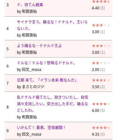
3
ド、待てん戦果
4.40
(5)
by
和賀辰杣
サイナラ言う。踊るな！ドナルド。王いら
4
ないさ。
3.00
(1)
by
和賀辰杣
よう踊るな…ドナルド王よ
5
by
和賀辰杣
3.00
(1)
ドルな！ドルな！怒鳴るドナルド。
6
by
回文_masa
2.00
(1)
旦那 来て、「イラン本来 敵なんだ」
7
by
まさとのジジ
3.50
(2)
私ドナルド煽てたし、抱きついたし、自信
満々支持したい。突き出した手だ。踊るな
8
どしたわ。
4.00
(3)
by
和賀辰杣
いかんて！ 暴君、空母展開！
9
by
回文_masa
4.33
(3)