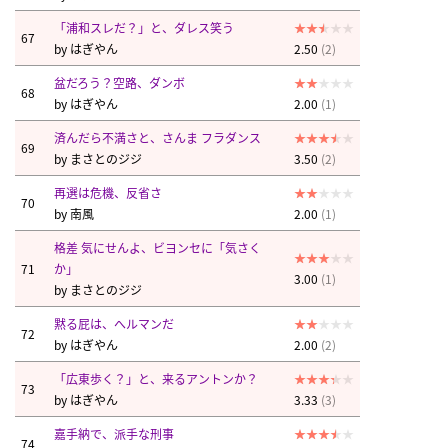
「浦和スレだ？」と、ダレス笑う
67
by
はぎやん
2.50
(2)
盆だろう？空路、ダンボ
68
by
はぎやん
2.00
(1)
済んだら不満さと、さんま フラダンス
69
by
まさとのジジ
3.50
(2)
再選は危機、反省さ
70
by
南風
2.00
(1)
格差 気にせんよ、ビヨンセに「気さく
71
か」
3.00
(1)
by
まさとのジジ
黙る屁は、へルマンだ
72
by
はぎやん
2.00
(2)
「広東歩く？」と、来るアントンか？
73
by
はぎやん
3.33
(3)
嘉手納で、派手な刑事
74