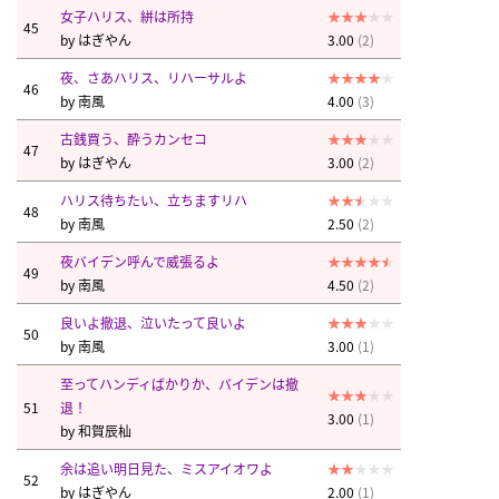
女子ハリス、絣は所持
45
by
はぎやん
3.00
(2)
夜、さあハリス、リハーサルよ
46
by
南風
4.00
(3)
古銭買う、酔うカンセコ
47
by
はぎやん
3.00
(2)
ハリス待ちたい、立ちますリハ
48
by
南風
2.50
(2)
夜バイデン呼んで威張るよ
49
by
南風
4.50
(2)
良いよ撤退、泣いたって良いよ
50
by
南風
3.00
(1)
至ってハンディばかりか、バイデンは撤
51
退！
3.00
(1)
by
和賀辰杣
余は追い明日見た、ミスアイオワよ
52
by
はぎやん
2.00
(1)