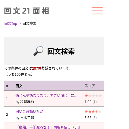
回文Top
回文検索
回文検索
その条件の回文は
287件
登録されています。
（うち100件表示）
#
回文
スコア
通じん英語スラスラ、すごい演じ、鬱。
1
by
和賀辰杣
1.00
(1)
固い合意動いたか
2
by
三木二郎
3.66
(3)
「艦船、手間取るな！」恫喝も使うドナル