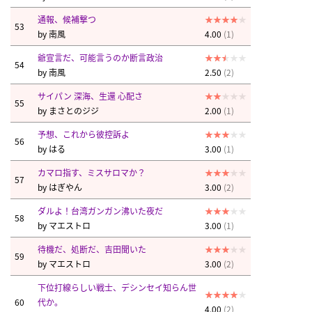
通報、候補撃つ
53
by
南風
4.00
(1)
爺宣言だ、可能言うのか断言政治
54
by
南風
2.50
(2)
サイパン 深海、生還 心配さ
55
by
まさとのジジ
2.00
(1)
予想、これから彼控訴よ
56
by
はる
3.00
(1)
カマロ指す、ミスサロマか？
57
by
はぎやん
3.00
(2)
ダルよ！台湾ガンガン沸いた夜だ
58
by
マエストロ
3.00
(1)
待機だ、処断だ、吉田聞いた
59
by
マエストロ
3.00
(2)
下位打線らしい戦士、デシンセイ知らん世
60
代か。
4.00
(2)