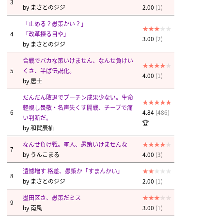
3
by
まさとのジジ
2.00
(1)
「止める？愚策かい？」
4
「改革探る目や」
3.00
(2)
by
まさとのジジ
合戦でバカな策いけません、なんせ負けい
5
くさ、半ば伝説化。
4.00
(1)
by
居士
だんだん敗退でプーチン成果少ない。生命
軽視し畏敬・名声失くす開戦、チープで痛
6
4.84
(486)
い判断だ。
🏆
by
和賀辰杣
なんせ負け戦。軍人、愚策いけませんな
7
by
うんこまる
4.00
(3)
遺憾増す 格差、愚策か「すまんかい」
8
by
まさとのジジ
2.00
(1)
墨田区さ、愚策だミス
9
by
南風
3.00
(1)