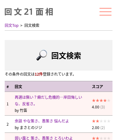
回文Top
回文検索
回文検索
その条件の回文は
12件
登録されています。
#
回文
スコア
再選は無い？癪だし危機的…岸田悔しい
1
な、反省さ。
4.00
(3)
by
竹笛
余談 やな策さ、愚策さ 悩んだよ
2
by
まさとのジジ
2.00
(2)
弱い露と 策さ、愚策さ とろいわよ