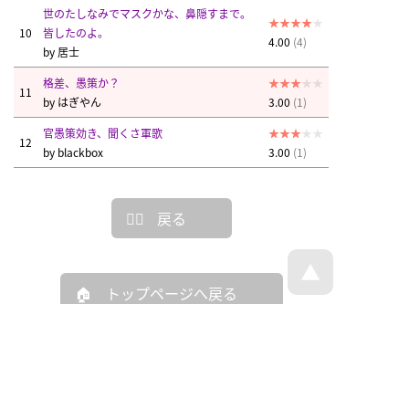
世のたしなみでマスクかな、鼻隠すまで。
10
皆したのよ。
4.00
(4)
by
居士
格差、愚策か？
11
by
はぎやん
3.00
(1)
官愚策効き、聞くさ軍歌
12
by
blackbox
3.00
(1)
戻る
トップページへ戻る