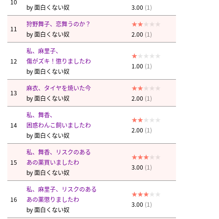
10
by
面白くない奴
3.00
(1)
狩野舞子、恋舞うのか？
11
by
面白くない奴
2.00
(1)
私、麻里子、
12
傷がズキ！懲りましたわ
1.00
(1)
by
面白くない奴
麻衣、タイヤを焼いた今
13
by
面白くない奴
2.00
(1)
私、舞香、
14
困惑わんこ飼いましたわ
2.00
(1)
by
面白くない奴
私、舞香、リスクのある
15
あの薬買いましたわ
3.00
(1)
by
面白くない奴
私、麻里子、リスクのある
16
あの薬懲りましたわ
3.00
(1)
by
面白くない奴