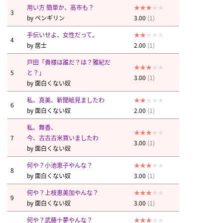
用い方 簡単か、高市も？
3
by
ペンギリン
3.00
(1)
手伝いせよ、女性だって。
4
by
居士
2.00
(1)
戸田「貴様は誰だ？は？雅紀だ
5
と？」
3.00
(1)
by
面白くない奴
私、真美、新聞紙見ましたわ
6
by
面白くない奴
2.00
(1)
私、舞香、
7
今、古古古米買いましたわ
3.00
(1)
by
面白くない奴
何や？小池恵子やんな？
8
by
面白くない奴
3.00
(1)
何や？上枝恵美加やんな？
9
by
面白くない奴
3.00
(1)
何や？武藤十夢やんな？