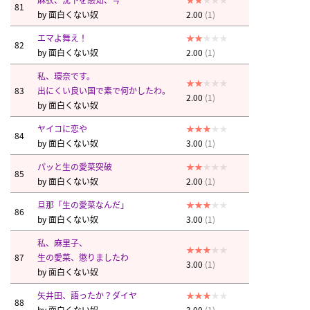
81
by
面白くない奴
2.00
(1)
エマよ舞え！
82
by
面白くない奴
2.00
(1)
私、環奈です。
83
出にくい良い国で素で何かしたわ。
2.00
(1)
by
面白くない奴
ヤイコに恋や
84
by
面白くない奴
3.00
(1)
パッと生の愛菜突破
85
by
面白くない奴
2.00
(1)
旦那「生の愛菜なんだ」
86
by
面白くない奴
3.00
(1)
私、麻里子、
87
生の愛菜、懲りましたわ
3.00
(1)
by
面白くない奴
矢井田、語ったか？ダイヤ
88
by
面白くない奴
3.00
(1)