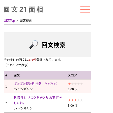
回文Top
回文検索
回文検索
その条件の回文は
397件
登録されています。
（うち100件表示）
#
回文
スコア
ばけばけ裂け目 今朝、ケバケバ
1
by
ペンギリン
1.00
(2)
私 酔うと リスクを見込み お薬 投与
2
したわ。
3.00
(1)
by
ペンギリン