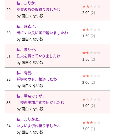
私、まりか、
29
能登のあの殿狩りましたわ
2.00
(2)
by
面白くない奴
私、麻衣よ、
30
出にくい良い国で酔いましたわ
1.50
(2)
by
面白くない奴
私、まりや、
31
鉄火を買ってやりましたわ
1.50
(2)
by
面白くない奴
私、有働、
32
補導のウド、報道したわ
2.00
(2)
by
面白くない奴
私、環奈ですが、
33
上枝恵美加が素で何かしたわ
1.00
(2)
by
面白くない奴
私、まりかよ。
34
いよいよ伊代狩りましたわ
3.00
(1)
by
面白くない奴