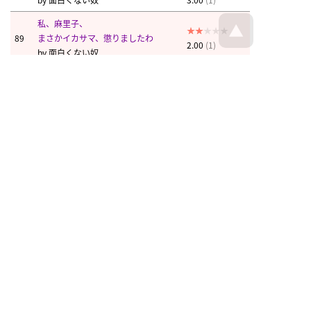
私、麻里子、
89
まさかイカサマ、懲りましたわ
2.00
(1)
by
面白くない奴
南風
クリアファイル
まじこ
面白くない奴
面白くない奴