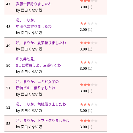
47
武藤十夢狩りましたわ
3.00
(1)
by
面白くない奴
私、まりか、
48
中田花奈狩りましたわ
2.00
(1)
by
面白くない奴
私、まりか、夏菜狩りましたわ
49
by
面白くない奴
3.00
(1)
和久井映見、
50
8日に蟹買うよ、三重行くわ
3.00
(1)
by
面白くない奴
私、まりか、ニキビ女子の
51
所持ビキニ借りましたわ
3.00
(1)
by
面白くない奴
私、まりか、色紙借りましたわ
52
by
面白くない奴
3.00
(1)
私、まりか、トマト借りましたわ
53
by
面白くない奴
3.00
(1)