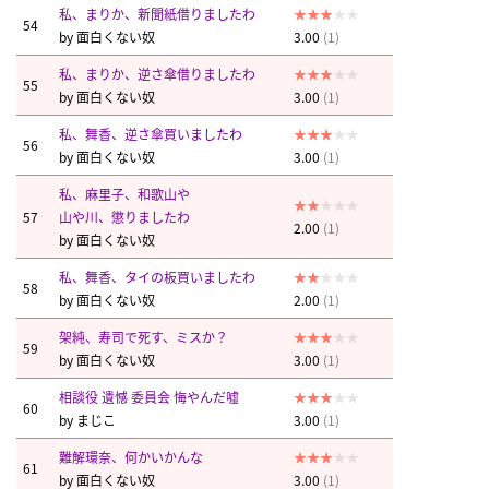
私、まりか、新聞紙借りましたわ
54
by
面白くない奴
3.00
(1)
私、まりか、逆さ傘借りましたわ
55
by
面白くない奴
3.00
(1)
私、舞香、逆さ傘買いましたわ
56
by
面白くない奴
3.00
(1)
私、麻里子、和歌山や
57
山や川、懲りましたわ
2.00
(1)
by
面白くない奴
私、舞香、タイの板買いましたわ
58
by
面白くない奴
2.00
(1)
架純、寿司で死す、ミスか？
59
by
面白くない奴
3.00
(1)
相談役 遺憾 委員会 悔やんだ嘘
60
by
まじこ
3.00
(1)
難解環奈、何かいかんな
61
by
面白くない奴
3.00
(1)