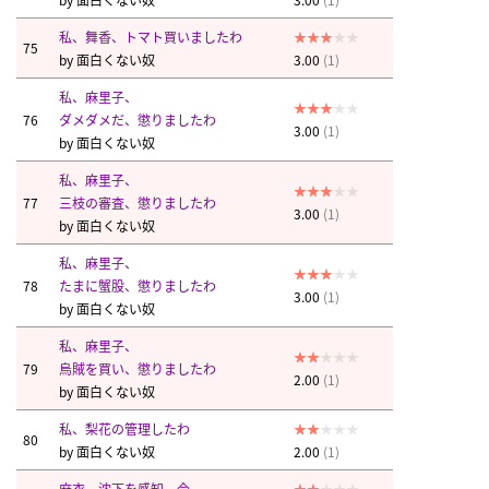
私、舞香、トマト買いましたわ
75
by
面白くない奴
3.00
(1)
私、麻里子、
76
ダメダメだ、懲りましたわ
3.00
(1)
by
面白くない奴
私、麻里子、
77
三枝の審査、懲りましたわ
3.00
(1)
by
面白くない奴
私、麻里子、
78
たまに蟹股、懲りましたわ
3.00
(1)
by
面白くない奴
私、麻里子、
79
烏賊を買い、懲りましたわ
2.00
(1)
by
面白くない奴
私、梨花の管理したわ
80
by
面白くない奴
2.00
(1)
麻衣、沈下を感知、今