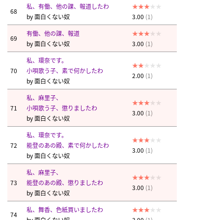
私、有働、他の課、報道したわ
68
by
面白くない奴
3.00
(1)
有働、他の課、報道
69
by
面白くない奴
3.00
(1)
私、環奈です。
70
小唄歌う子、素で何かしたわ
2.00
(1)
by
面白くない奴
私、麻里子、
71
小唄歌う子、懲りましたわ
3.00
(1)
by
面白くない奴
私、環奈です。
72
能登のあの殿、素で何かしたわ
3.00
(1)
by
面白くない奴
私、麻里子、
73
能登のあの殿、懲りましたわ
3.00
(1)
by
面白くない奴
私、舞香、色紙買いましたわ
74
by
面白くない奴
3.00
(1)