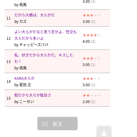
3.00
(1)
by
南風
だから大橋は、大らかだ
11
by
カズ
3.00
(1)
よい大らかだなと思う恋せよ、性交も
12
大人だから多いよ
4.00
(2)
by
チャッピーズパパ
私、好きだから大らかだ。キスした
13
わ！
3.00
(1)
by
南風
KARA大らか
14
by
星田 正
3.00
(1)
鮫だから大らか駄目さ
15
by
こーせい
2.00
(1)
戻る