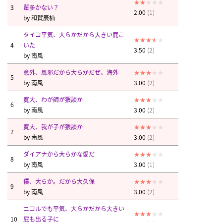
3
輩多かない？
2.00
(1)
by
和賀辰杣
タイコ平気、大らかだから大きい屁こ
4
いた
3.50
(2)
by
南風
意外、風邪だから大らかだぜ、海外
5
by
南風
3.00
(2)
寛大、わが師が猥談か
6
by
南風
3.00
(2)
寛大、我が子が猥談か
7
by
南風
3.00
(2)
ダイアナから大らかな愛だ
8
by
南風
3.00
(1)
僕、大らか。だから大久保
9
by
南風
3.00
(2)
ニコルでも平気、大らかだから大きい
10
屁も出る子に