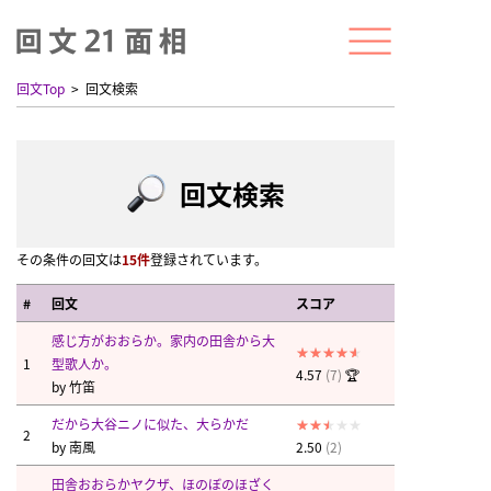
回文Top
回文検索
回文検索
その条件の回文は
15件
登録されています。
#
回文
スコア
感じ方がおおらか。家内の田舎から大
1
型歌人か。
4.57
(7)
🏆
by
竹笛
だから大谷ニノに似た、大らかだ
2
by
南風
2.50
(2)
田舎おおらかヤクザ、ほのぼのほざく