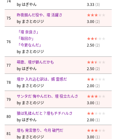
74
by
はぎやん
3.33
(3)
昨夜掴んだ役や、壇 活躍さ
75
by
まさとのジジ
3.00
(2)
「壇 奈良さ」
「毎回か」
76
「今更なんだ」
2.50
(2)
by
まさとのジジ
萌歌、壇が僻んだかも
77
by
はぎやん
2.50
(2)
壇か 入れ込む訳は、婿 霊感だ
78
by
まさとのジジ
2.00
(2)
サンタだ 悔やんだわ、壇 役立たんさ
79
by
まさとのジジ
3.00
(1)
猿は乳揉んだと？壇もチチハルさ
80
by
はぎやん
2.00
(1)
壇も 発言懲り、今月 破門だ
81
by
まさとのジジ
3.00
(1)