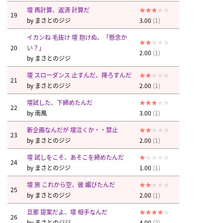
壇 再計算、返済 計算だ
19
by
まさとのジジ
3.00
(1)
イカンね 毛抜け 壇 抱けぬ、「懸念か
20
い？」
2.00
(1)
by
まさとのジジ
壇 スローダンス 止すんだ、降ろすんだ
21
by
まさとのジジ
2.00
(1)
壇試した、下締めたんだ
22
by
南風
3.00
(1)
新企画なんだが 壇泣くか・・禁止
23
by
まさとのジジ
2.00
(1)
壇 試しをこそ、あそこを締めたんだ
24
by
まさとのジジ
1.00
(1)
壇 旅 これから空、彼 媚びたんだ
25
by
まさとのジジ
2.00
(1)
旦那 提案だよ、壇 相手なんだ
26
by
まさとのジジ
4.00
(2)