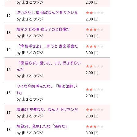
by
まさとのジジ
2.00
(1)
泣いたりし 壇 何故なんだ 知りたいな
12
by
まさとのジジ
2.00
(1)
壇マジ どの唄 歌う？のど自慢だ
13
by
まさとのジジ
3.00
(1)
「壇 相手せよ」、問うと 寄席 提案だ
14
by
まさとのジジ
3.00
(1)
「壇 要らず」聞いた、また 行きずらい
15
んだ
2.00
(1)
by
まさとのジジ
ワイな今朝 呼んだわ、「壇よ 酒無い
16
わ」
2.00
(1)
by
まさとのジジ
壇 曲げ 左遷なり、なんせ 下げマンだ
17
by
まさとのジジ
2.00
(1)
壇 認可、私屁したわ「堪忍だ」
18
by
まさとのジジ
3.00
(2)