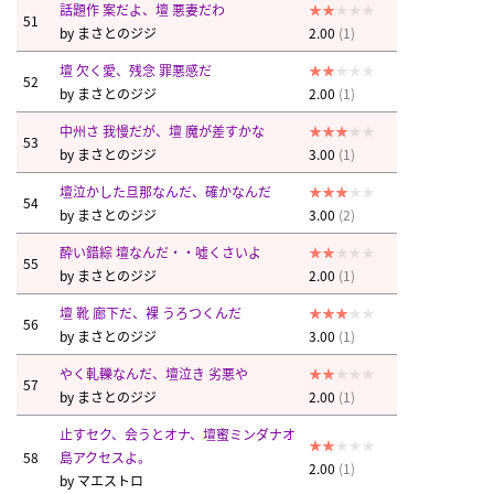
話題作 案だよ、壇 悪妻だわ
51
by
まさとのジジ
2.00
(1)
壇 欠く愛、残念 罪悪感だ
52
by
まさとのジジ
2.00
(1)
中州さ 我慢だが、壇 魔が差すかな
53
by
まさとのジジ
3.00
(1)
壇泣かした旦那なんだ、確かなんだ
54
by
まさとのジジ
3.00
(2)
酔い錯綜 壇なんだ・・噓くさいよ
55
by
まさとのジジ
2.00
(1)
壇 靴 廊下だ、裸 うろつくんだ
56
by
まさとのジジ
3.00
(1)
やく軋轢なんだ、壇泣き 劣悪や
57
by
まさとのジジ
2.00
(1)
止すセク、会うとオナ、壇蜜ミンダナオ
58
島アクセスよ。
2.00
(1)
by
マエストロ