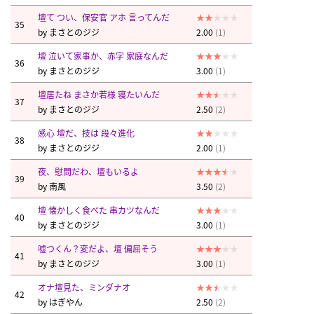
壇て つい、保安官 アホ 言ってんだ
35
by
まさとのジジ
2.00
(1)
壇 泣いて家事か、赤字 家庭なんだ
36
by
まさとのジジ
3.00
(1)
壇居たね まさか若様 寝たいんだ
37
by
まさとのジジ
2.50
(2)
感心 壇だ、技は 段々進化
38
by
まさとのジジ
2.00
(1)
夜、慰問だわ、壇もいるよ
39
by
南風
3.50
(2)
壇 懐かしく食べた 串カツなんだ
40
by
まさとのジジ
3.00
(1)
嘘つくん？変だよ、壇 偏屈そう
41
by
まさとのジジ
3.00
(1)
オナ壇見た、ミンダナオ
42
by
はぎやん
2.50
(2)