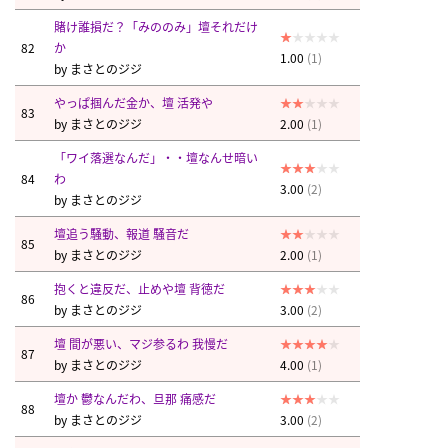
賭け誰損だ？「みののみ」壇それだけ
82
か
1.00
(1)
by
まさとのジジ
やっぱ掴んだ金か、壇 活発や
83
by
まさとのジジ
2.00
(1)
「ワイ落選なんだ」・・壇なんせ暗い
84
わ
3.00
(2)
by
まさとのジジ
壇追う騒動、報道 騒音だ
85
by
まさとのジジ
2.00
(1)
抱くと違反だ、止めや壇 背徳だ
86
by
まさとのジジ
3.00
(2)
壇 間が悪い、マジ参るわ 我慢だ
87
by
まさとのジジ
4.00
(1)
壇か 鬱なんだわ、旦那 痛感だ
88
by
まさとのジジ
3.00
(2)