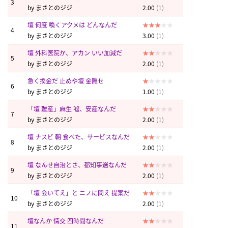
3
by
まさとのジジ
2.00
(1)
壇 何度 喚くアクメは どんなんだ
4
by
まさとのジジ
3.00
(1)
壇 外科医院か、アカン いい加減だ
5
by
まさとのジジ
2.00
(1)
急く換金だ 止めや壇 金隠せ
6
by
まさとのジジ
1.00
(1)
「壇 難産」麻生 嘘、安産なんだ
7
by
まさとのジジ
2.00
(1)
壇 ナスビ 朝 食べた、サービスなんだ
8
by
まさとのジジ
2.00
(1)
壇 なんせ自治とさ、都知事選なんだ
9
by
まさとのジジ
2.00
(1)
「壇 会いてえ」と ニノに問え 提案だ
10
by
まさとのジジ
2.00
(1)
壇なんか 情交 四時間なんだ
11