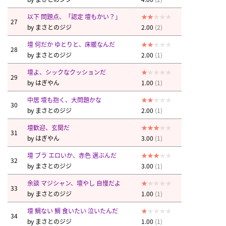
以下 問題点、「認定 壇もかい？」
27
by
まさとのジジ
2.00
(2)
壇 何だか ゆとりと、床暖なんだ
28
by
まさとのジジ
2.00
(1)
壇よ、シックなクッションだ
29
by
はぎやん
1.00
(1)
中居 壇も抱く、大問題かな
30
by
まさとのジジ
2.00
(1)
壇歓迎、玄関だ
31
by
はぎやん
3.00
(1)
壇 ブラ エロいか、赤色 選ぶんだ
32
by
まさとのジジ
3.00
(1)
余談 マジシャン、壇やし 自慢だよ
33
by
まさとのジジ
1.00
(1)
壇 鯛ない 鯛 食いたい 泣いたんだ
34
by
まさとのジジ
1.00
(1)