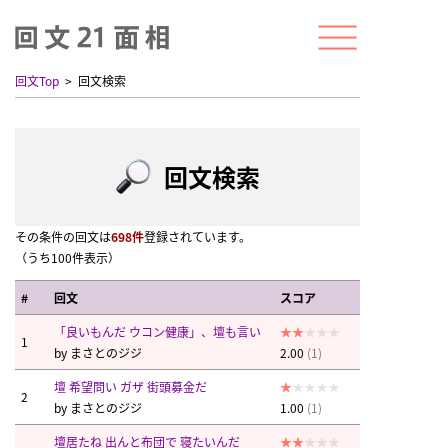
回文Top
回文検索
回文検索
その条件の回文は
698件
登録されています。
（うち100件表示）
#
回文
スコア
「良いもんだ ウコン健康」、壇も言い
1
by
まさとのジジ
2.00
(1)
壇 希望問い ガザ 街頭募金だ
2
by
まさとのジジ
1.00
(1)
壇居たね 出んと布団で 寝たいんだ