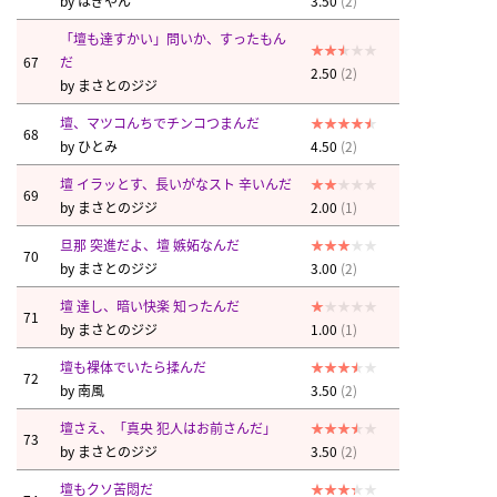
by
はぎやん
3.50
(2)
「壇も達すかい」問いか、すったもん
67
だ
2.50
(2)
by
まさとのジジ
壇、マツコんちでチンコつまんだ
68
by
ひとみ
4.50
(2)
壇 イラッとす、長いがなスト 辛いんだ
69
by
まさとのジジ
2.00
(1)
旦那 突進だよ、壇 嫉妬なんだ
70
by
まさとのジジ
3.00
(2)
壇 達し、暗い快楽 知ったんだ
71
by
まさとのジジ
1.00
(1)
壇も裸体でいたら揉んだ
72
by
南風
3.50
(2)
壇さえ、「真央 犯人はお前さんだ」
73
by
まさとのジジ
3.50
(2)
壇もクソ苦悶だ