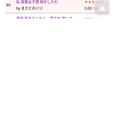
私 提案出す壇 相手したわ
89
by
まさとのジジ
3.00
(1)
最後 好きなんだと、壇泣き 凄いさ
90
by
まさとのジジ
2.00
(1)
壇も朝は、サーモンだ
91
by
はぎやん
3.50
(2)
中居「名場面 壇め売名かな」
92
by
まさとのジジ
3.00
(1)
壇、アフロ仕向け、むしろ不安だ
93
by
南風
3.00
(1)
壇耐え 会えなんだ旦那へ 会えたんだ
94
by
まさとのジジ
3.00
(1)
詰みの密
95
by
ミジンコドラグーン
2.00
(1)
喫茶は 壇店主、進展だわ さっき
96
by
まさとのジジ
2.00
(1)
壇 家系計画か イケイケ感だ