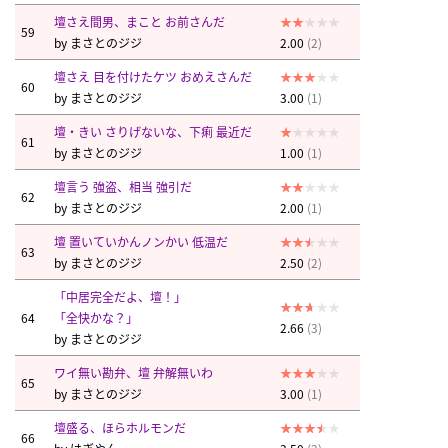
壇さえ間男、まこと お前さんだ
59
by
まさとのジジ
2.00
(2)
壇さえ 目を付けたケツ おめえさんだ
60
by
まさとのジジ
3.00
(1)
壇・きい さりげないな、下痢 最近だ
61
by
まさとのジジ
1.00
(1)
壇言う 強盗、相当 強引だ
62
by
まさとのジジ
2.00
(1)
壇 置いていかんノンかい 低温だ
63
by
まさとのジジ
2.50
(2)
「中居完全だよ、壇！」
64
「全快かな？」
2.66
(3)
by
まさとのジジ
ワイ無い勘弁、壇 弁解無いわ
65
by
まさとのジジ
3.00
(1)
壇盛る、ほらホルモンだ
66