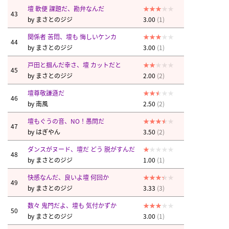
壇 軟便 課題だ、勘弁なんだ
43
by
まさとのジジ
3.00
(1)
関係者 苦悶、壇も 悔しいケンカ
44
by
まさとのジジ
3.00
(1)
戸田と掴んだ幸さ、壇 カットだと
45
by
まさとのジジ
2.00
(2)
壇尊敬謙遜だ
46
by
南風
2.50
(2)
壇もぐうの音、NO！愚問だ
47
by
はぎやん
3.50
(2)
ダンスがヌード、壇だ どう 脱がすんだ
48
by
まさとのジジ
1.00
(1)
快感なんだ、良いよ壇 何回か
49
by
まさとのジジ
3.33
(3)
数々 鬼門だよ、壇も 気付かずか
50
by
まさとのジジ
3.00
(1)