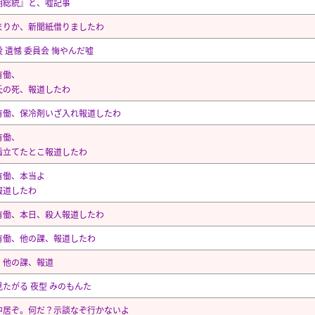
期総統』と、嘘記事
まりか、新聞紙借りましたわ
 遺憾 委員会 悔やんだ嘘
有働、
氏の死、報道したわ
有働、保冷剤いざ入れ報道したわ
有働、
盾立てたとこ報道したわ
有働、本当よ
報道したわ
有働、本日、殺人報道したわ
有働、他の課、報道したわ
、他の課、報道
見たがる 夜型 みのもんた
中居ぞ。何だ？示談なぞ行かないよ