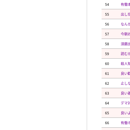
54
有働
55
出し
56
なん
57
今朝
58
須磨
59
読む
60
殺人
61
良い
62
止し
63
良い
64
デマ
65
良い
66
有働