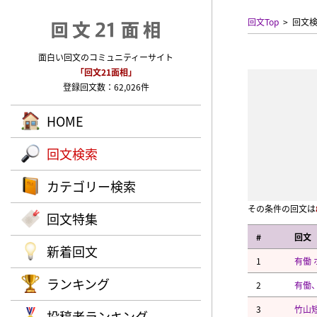
回文Top
回文
面白い回文のコミュニティーサイト
「回文21面相」
登録回文数：62,026件
HOME
回文検索
カテゴリー検索
その条件の回文は
回文特集
#
回文
新着回文
1
有働 
ランキング
2
有働
3
竹山
投稿者ランキング