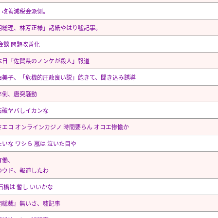
、改善減税会派側。
期総理、林芳正様」諸紙やはり嘘記事。
会談 問題改善化
本日「佐賀県のノンケが殺人」報道
由美子、「危機的圧政良い説」飽きて、聞き込み誘導
卒倒、唐突騒動
石破ヤバしイカンな
さエコ オンラインカジノ 時間要らん オコエ惨憺か
いな ワシら 嵐は 泣いた目や
有働、
のウド、報道したわ
石橋は 暫し いいかな
期総裁』無いさ、嘘記事