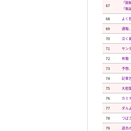
「脱
67
「無
68
よく
69
通報
70
泣く
71
サン
72
有働
73
予想
74
記事
75
大胆
76
カミ
77
ダル
78
つば
79
過去