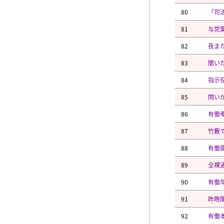
80
「司
81
与党
82
夜ま
83
聞い
84
指示
85
問い
86
有働
87
竹藪
88
有働
89
全裸
90
有働
91
昨晩
92
有働