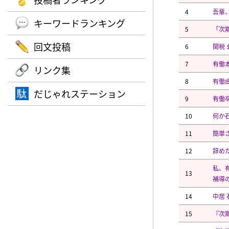
4
吾輩
キーワードランキング
5
「次
回文投稿
6
関税 
7
有働
リンク集
8
有働
だじゃれステーション
9
有働
10
何か
11
簡単
12
辞めた
私、
13
補導
14
中居 
15
『次