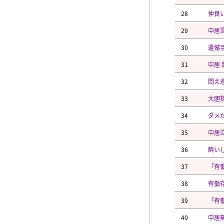
28
仲良
29
中居
30
遺憾
31
中居 
32
悶え
33
大胆
34
ダメ
35
中居
36
酔い
37
「有
38
有働
39
「有
40
中居