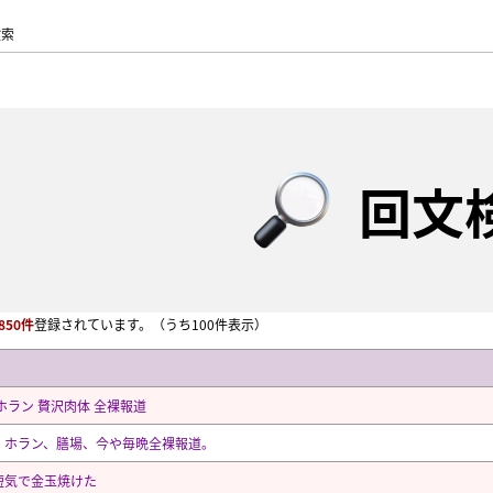
検索
回文
850件
登録されています。
（うち100件表示）
ホラン 贅沢肉体 全裸報道
、ホラン、膳場、今や毎晩全裸報道。
短気で金玉焼けた