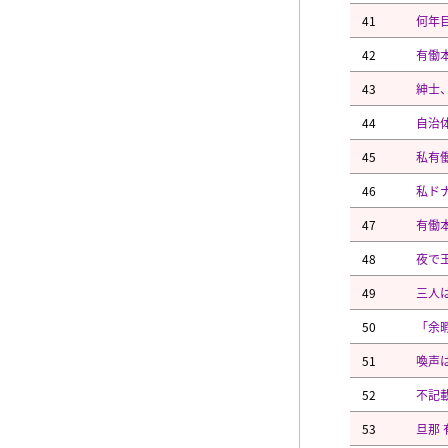
41
何年
42
有働
43
紳士
44
自治
45
私有
46
私ド
47
有働
48
夜で
49
三人
50
「余
51
喚声は
52
不記
53
旦那