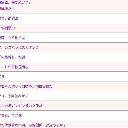
輪線路、無関心か？」
論戦慄だ！」
怒号、誤読よ
、候補撃つ
豪雨、もう動くな
タ、カスハラはスカタンさ
「包茎希有」報道
、これから彼控訴よ
乞食
愛ちゃん懲りて離婚や、地位安泰だ
ナリ、下痢並みか？
よ！台湾ガンガン沸いた夜だ
さ参る、今さ罰
の実体験管理不可。不倫関係、達治の子か？