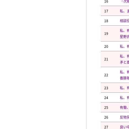
16
『次
17
私、
18
相談役
私、
19
星野
20
私、
私、
21
矛と
私、
22
養豚
23
私、
24
私、
25
有働
26
反物
27
良い