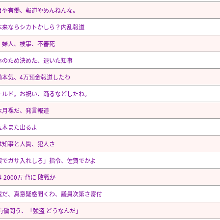
目や有働、報道やめんねんな。
本来ならシカトかしら？内乱報道
、婦人、検事、不審死
体のため決めた、退いた知事
働本気、4万預金報道したわ
ナルド。お祝い、踊るなどしたわ。
本月裸だ、発言報道
玉木また出るよ
は知事と人質、犯人さ
暇でガサ入れしろ」指令、佐賀でかよ
 2000万 背に 敗戦か
載だ、真意疑惑聞くわ、議員次第さ寄付
 有働問う、「強盗 どうなんだ」