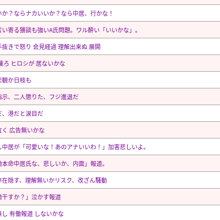
いか？ならナカいいか？なら中居、行かな！
言い寄る猥談も強いA氏問題。ワル酔い「いいかな」。
手抜きで怒り 会見経過 理解出来ぬ 展開
蔑ろ ヒロシが 居ないかな
悲観か日枝も
指示、二人懲りた、フジ進退だ
だ、港だと涙目だ
泣く 広告無いかな
し中居が「可愛いな！あのアナいいわ！」加害悲しいよ。
働本命中居氏な、悲しいか、内面」報道。
存在隠す、理解無いかリスク、改ざん騒動
働干すか？」泣かす報道
無し 有働報道 しないかな