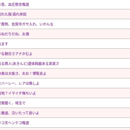
本音、血圧懸念報道
切れた顔 語れ岸田
か異例、佐賀市ガサ入れ、いかんな
おねだりだね、お酒
出ます
かな朝日さアナかむよ
知る商人(あきんど)遺体鈍器ある真実さ
歓楽は大阪さ、おお！博覧会よ
なハーレー、レアは無しよ
着地？イマイチ悔ちいよ
対策聞く、埼玉で
よ撤退、泣いたって良いよ
ホコ天ヘンテコ報道