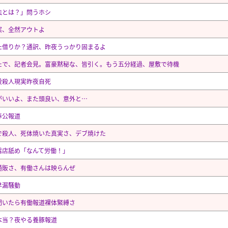
法とは？」問うホシ
案、全然アウトよ
た借りか？通訳、昨夜うっかり固まるよ
たで、記者会見。富豪黙秘な、皆引く。もう五分経過、屋敷で待機
役殺人現実昨夜自死
がいいよ、また頭良い、意外と…
奉公報道
で殺人、死体焼いた真実さ、デブ焼けた
露店舐め「なんて労働！」
通販さ、有働さんは映らんぜ
早漏騒動
聞いたら有働報道裸体緊縛さ
本当？夜やる養豚報道