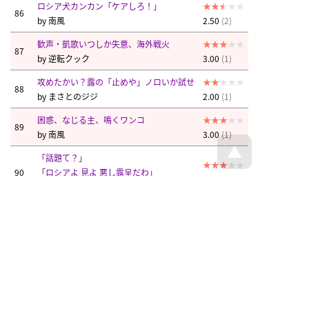
ロシア犬カンカン「ケアしろ！」
86
by
南風
2.50
(2)
歓声・凱歌いつしか失意、海外戦火
87
by
逆転クック
3.00
(1)
攻めたかい？露の「止めや」ノロいか試せ
88
by
まさとのジジ
2.00
(1)
困惑、なじる主、鳴くワンコ
89
by
南風
3.00
(1)
「話題て？」
90
「ロシアよ 見よ 悪し露呈だわ」
3.00
(1)
by
まさとのジジ
核ひとつ持つと退くか？
91
by
和賀辰杣
4.75
(4)
「団体武装解いて夜去る予定」と嘯いたん
92
だ。
4.50
(2)
by
白川芥子
露、信念から「観念しろ。」
93