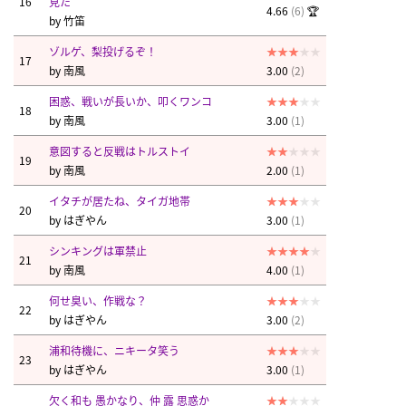
16
見た
4.66
(6)
🏆
by
竹笛
ゾルゲ、梨投げるぞ！
17
by
南風
3.00
(2)
困惑、戦いが長いか、叩くワンコ
18
by
南風
3.00
(1)
意図すると反戦はトルストイ
19
by
南風
2.00
(1)
イタチが居たね、タイガ地帯
20
by
はぎやん
3.00
(1)
シンキングは軍禁止
21
by
南風
4.00
(1)
何せ臭い、作戦な？
22
by
はぎやん
3.00
(2)
浦和待機に、ニキータ笑う
23
by
はぎやん
3.00
(1)
欠く和も 愚かなり、仲 露 思惑か