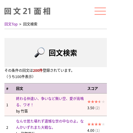
回文Top
回文検索
回文検索
その条件の回文は
200件
登録されています。
（うち100件表示）
#
回文
スコア
終わる仲違い、争いなど無い空、愛が高鳴
1
る、ワオ！
3.50
(2)
by
竹笛
なんせ居た堪れず遺憾な世の中なのよ。な
2
んかいずれまた大戦な。
4.00
(1)