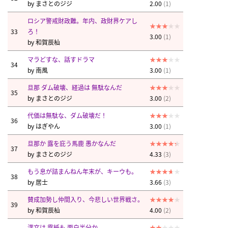
by
まさとのジジ
2.00
(1)
ロシア警戒財政難。年内、政財界ケアし
33
ろ！
3.00
(1)
by
和賀辰杣
マラどすな、話すドラマ
34
by
南風
3.00
(1)
旦那 ダム破壊、経過は 無駄なんだ
35
by
まさとのジジ
3.00
(2)
代価は無駄な、ダム破壊だ！
36
by
はぎやん
3.00
(1)
旦那か 露を庇う馬鹿 愚かなんだ
37
by
まさとのジジ
4.33
(3)
もう息が詰まんねん年末が、キーウも。
38
by
居士
3.66
(3)
賛成加勢し仲間入り、今悲しい世界戦さ。
39
by
和賀辰杣
4.00
(2)
漢文は 露紙も 面白半分か