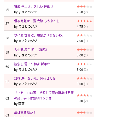
賛成 停止さ、久しい 停戦さ
56
by
まさとのジジ
2.50
(2)
侵攻問題か、露 会談 もう来んし
57
by
まさとのジジ
4.75
(4)
ワイ夏 世界敵、規定か「切ないわ」
58
by
まさとのジジ
2.00
(1)
人生観 壇 判断、開戦時
59
by
まさとのジジ
3.00
(1)
観念し 弱い平和よ 新年か
60
by
まさとのジジ
3.00
(1)
難戦 進化ないな、感心せんな
61
by
まさとのジジ
3.00
(1)
「さあ、白い国」見渡して死の幕あけ悪魔
62
の詩、手下は醜いロシアさ
3.50
(2)
by
雨雨
傘は売る噂か？
63