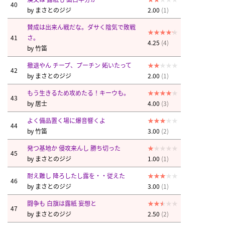
40
by
まさとのジジ
2.00
(1)
賛成は出来ん戦だな。ダサく陰気で敗戦
41
さ。
4.25
(4)
by
竹笛
撤退やん チープ、プーチン 妬いたって
42
by
まさとのジジ
2.00
(1)
もう生きるため攻めたる！キーウも。
43
by
居士
4.00
(3)
よく備品置く場に爆音響くよ
44
by
竹笛
3.00
(2)
発つ基地か 侵攻来んし 勝ち切った
45
by
まさとのジジ
1.00
(1)
耐え難し 降ろしたし露を・・従えた
46
by
まさとのジジ
3.00
(1)
闘争も 白旗は露紙 妄想と
47
by
まさとのジジ
2.50
(2)