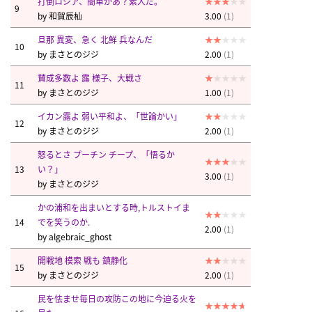
打倒ロシア、簡単かあ？素人だ。
9
by
和賀辰杣
3.00
(1)
旦那 異変、急く 北鮮 兵なんだ
10
by
まさとのジジ
2.00
(1)
賛成多数よ 露 様子、大戦さ
11
by
まさとのジジ
1.00
(1)
イカン露よ 弱い平和よ、「世論かい」
12
by
まさとのジジ
2.00
(1)
怒るとさ プーチン チープ、「悟るか
13
い？」
3.00
(1)
by
まさとのジジ
かの浦和を出まいとする時,トルストイま
14
でを笑うのか.
2.00
(1)
by
algebraic_ghost
開戦地 模索 戦も 鎮静化
15
by
まさとのジジ
2.00
(1)
民を怯ませ毎日の攻防この地に今迫る火を