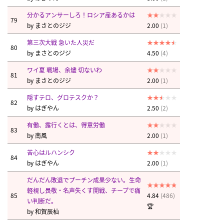
分かるアンサーしろ！ロシア産あるかは
79
by
まさとのジジ
2.00
(1)
第三次大戦 急いた人災だ
80
by
まさとのジジ
4.50
(4)
ワイ夏 戦場、余燼 切ないわ
81
by
まさとのジジ
2.00
(1)
隠すテロ、グロテスクか？
82
by
はぎやん
2.50
(2)
有働、露行くとは、得意労働
83
by
南風
2.00
(1)
苦心はルハンシク
84
by
はぎやん
2.00
(1)
だんだん敗退でプーチン成果少ない。生命
軽視し畏敬・名声失くす開戦、チープで痛
85
4.84
(486)
い判断だ。
🏆
by
和賀辰杣