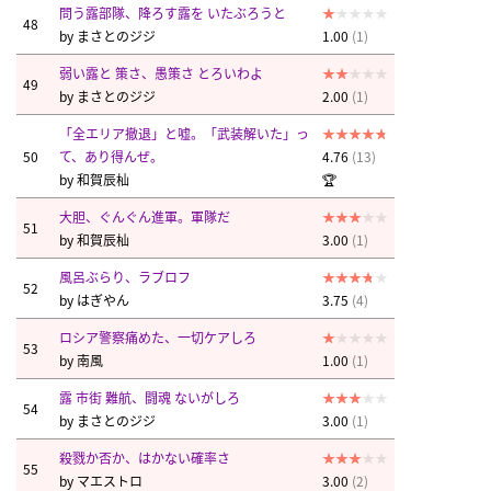
問う露部隊、降ろす露を いたぶろうと
48
by
まさとのジジ
1.00
(1)
弱い露と 策さ、愚策さ とろいわよ
49
by
まさとのジジ
2.00
(1)
「全エリア撤退」と嘘。「武装解いた」っ
50
て、あり得んぜ。
4.76
(13)
by
和賀辰杣
🏆
大胆、ぐんぐん進軍。軍隊だ
51
by
和賀辰杣
3.00
(1)
風呂ぶらり、ラブロフ
52
by
はぎやん
3.75
(4)
ロシア警察痛めた、一切ケアしろ
53
by
南風
1.00
(1)
露 市街 難航、闘魂 ないがしろ
54
by
まさとのジジ
3.00
(1)
殺戮か否か、はかない確率さ
55
by
マエストロ
3.00
(2)