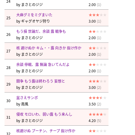
24
by
まさとのジジ
2.00
(1)
大麻グミをミグまいた
25
by
ギャグオヤジ狩り
3.00
(1)
もう損 世論だ、余談 露 戦争も
26
by
まさとのジジ
2.00
(1)
核 避けぬか キム・・露 向きか 抜け作か
27
by
まさとのジジ
2.00
(1)
余談 停戦、露 無論 急いてんだよ
28
by
まさとのジジ
2.00
(1)
闘争 もう露は終わろう 妄想と
29
by
まさとのジジ
3.00
(2)
盆さえサンボ
30
by
南風
3.50
(2)
侵攻 モロいわ、弱い露 もう来んし
31
by
まさとのジジ
4.20
(5)
核避けぬ プーチン、チープ 抜け作か
32