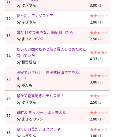
71
by
はぎやん
3.00
(1)
愛不足、泣くソフィア
72
by
はぎやん
2.00
(1)
露だ 目立つ策やな、薬殺 駄目だろ
73
by
まさとのジジ
2.50
(2)
たいてい国のためと信じ異人しとめたのに
74
悔いていた
4.33
(3)
by
和賀辰杣
円安でいざ行け！岸田式経済ですやん。
75
え！！
3.00
(3)
by
がんも
騒がず霧笛聞き、テムズ川さ
76
by
はぎやん
2.50
(2)
難航よ きっと一月 よう来んな
77
by
まさとのジジ
2.00
(1)
寝て明日見た、ミスアテネ
78
by
はぎやん
3.00
(1)