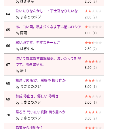
by
はぎやん
2.50
(2)
泣いたりなんかし・・下士官なりたいな
64
by
まさとのジジ
2.00
(2)
あ、白い国。私よ泣くなよ下は憎いロシア
65
by
雨雨
1.00
(1)
寒い地すず、先ずスチームさ
66
by
はぎやん
2.50
(2)
泣いて露軍あす電撃撤退、泣いたって期限
67
です。暗愚露呈な。
3.50
(2)
by
居士
核避けぬ 奴か、威喝や 抜け作か
68
by
まさとのジジ
3.00
(1)
賛成 停止さ、優しい 停戦さ
69
by
まさとのジジ
2.00
(1)
帰ろう 問いたい兵隊 問う露へか
70
by
まさとのジジ
3.50
(2)
陥落から撹乱か？