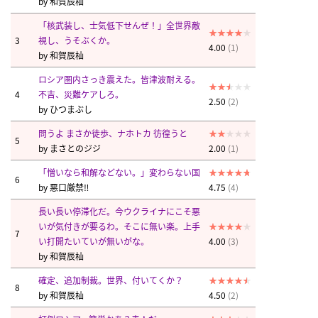
by
和賀辰杣
「核武装し、士気低下せんぜ！」全世界敵
3
視し、うそぶくか。
4.00
(1)
by
和賀辰杣
ロシア圏内さっき震えた。皆津波耐える。
4
不吉、災難ケアしろ。
2.50
(2)
by
ひつまぶし
問うよ まさか徒歩、ナホトカ 彷徨うと
5
by
まさとのジジ
2.00
(1)
「憎いなら和解などない。」変わらない国
6
by
悪口厳禁‼︎
4.75
(4)
長い長い停滞化だ。今ウクライナにこそ悪
いが気付きが要るわ。そこに無い楽。上手
7
い打開たいていが無いがな。
4.00
(3)
by
和賀辰杣
確定、追加制裁。世界、付いてくか？
8
by
和賀辰杣
4.50
(2)