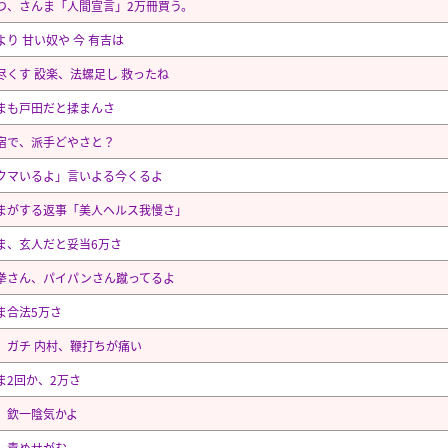
つ、さんま「人間宣言」2万冊買う。
より 甘い奴や 今 有吉は
尽くす 設楽、法螺足し 救ったね
まも戸田だと揉まんさ
宿で、派手どやさと？
クマいるよ」言いよる今くるよ
まがする返事「美人ヘルス我慢さ」
ま、玄人だと妥当6万さ
拳さん、パイパンさん蹴ってるよ
ま合法5万さ
、ガチ 内村、鞭打ちが痛い
ま2回か、2万さ
、欽一陰気かよ
、責めせがむ