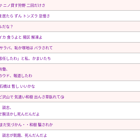
か ニノ貸す狩野 二回だけさ
ま居たら ずん トンズラ 怠慢さ
ルだな？
イカ 食うよと 陽区 解凍よ
 サラバ、恥か塚地は バラされて
態任したわ」と私、かまいたち
有働、
のウド、報道したわ
 石橋は 暫し いいかな
ビ沢山で 気遣い和樹 出んさ草臥れて😘
、談志、
で腕活かし死んだんだよ
 まだ気づかん・・和樹 騙されか
、談志が飢餓、死んだんだよ