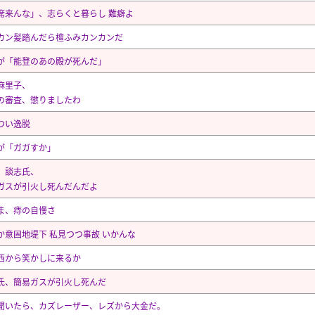
席来んな」、志らくと暮らし 難癖よ
カン髪踏んだら檀ふみカンカンだ
が「能登のあの殿が死んだ」
麻里子、
の審査、懲りましたわ
つい逸脱
が「ガガすか」
、談志氏、
ガスが引火し死んだんだよ
ま、痔の自慢さ
か意固地堤下 私見つつ事故 いかんな
西から笑かしに来るか
氏、簡易ガスが引火し死んだ
聞いたら、カズレーザー、レズから大金だ。