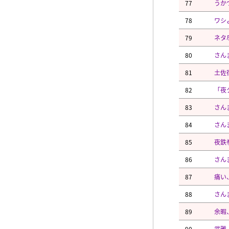
77
うか
78
ワシ
79
ネタ
80
さん
81
土佐
82
「夜
83
さん
84
さん
85
夜鉄
86
さん
87
痛い
88
さん
89
余暇
90
武雅