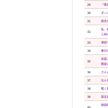
29
「寄
30
ダン
31
談志
私、
32
三枝
33
津田
34
春日
余談
35
簡易
36
さん
37
なん
38
軽く
39
談志
相談
40