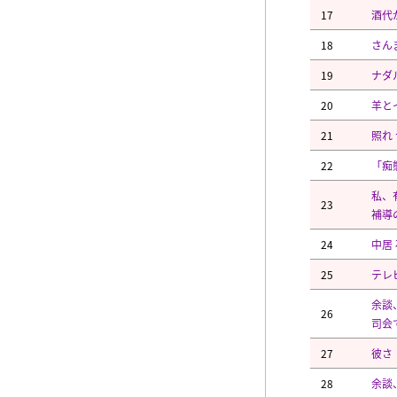
17
酒代
18
さん
19
ナダ
20
羊と
21
照れ
22
「痴
私、
23
補導
24
中居
25
テレ
余談
26
司会
27
彼さ
28
余談