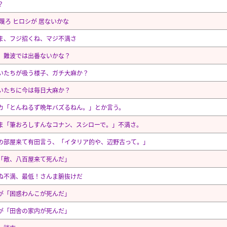
？
 蔑ろ ヒロシが 居ないかな
ま、フジ招くね、マジ不満さ
、難波では出番ないかな？
いたちが吸う様子、ガチ大麻か？
いたちに今は毎日大麻か？
カ「とんねるず晩年バズるねん。」とか言う。
ま「筆おろしすんなコナン、スシローで。」不満さ。
の部屋来て有田言う、「イタリア的や、辺野古って。」
「敵、八百屋来て死んだ」
ぬ不満、最低！さんま腑抜けだ
が「困惑わんこが死んだ」
が「田舎の家内が死んだ」