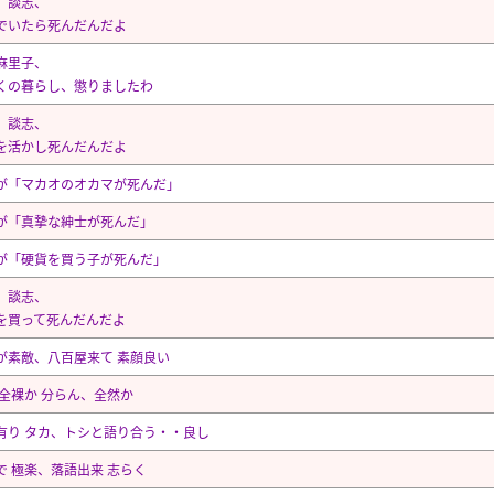
、談志、
でいたら死んだんだよ
麻里子、
くの暮らし、懲りましたわ
、談志、
を活かし死んだんだよ
が「マカオのオカマが死んだ」
が「真摯な紳士が死んだ」
が「硬貨を買う子が死んだ」
、談志、
を買って死んだんだよ
が素敵、八百屋来て 素顔良い
 全裸か 分らん、全然か
有り タカ、トシと語り合う・・良し
で 極楽、落語出来 志らく