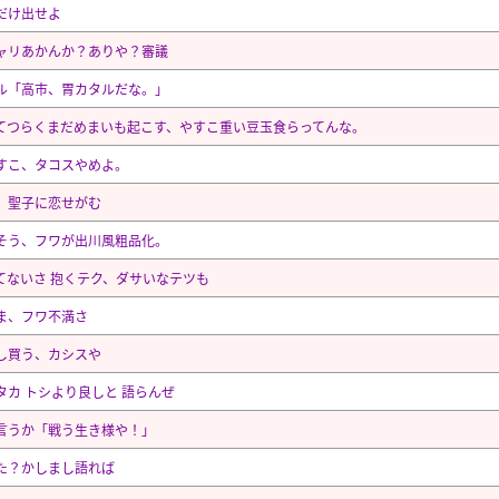
だけ出せよ
ャリあかんか？ありや？審議
ル「高市、胃カタルだな。」
てつらくまだめまいも起こす、やすこ重い豆玉食らってんな。
すこ、タコスやめよ。
、聖子に恋せがむ
そう、フワが出川風粗品化。
てないさ 抱くテク、ダサいなテツも
ま、フワ不満さ
し買う、カシスや
タカ トシより良しと 語らんぜ
言うか「戦う生き様や！」
た？かしまし語れば