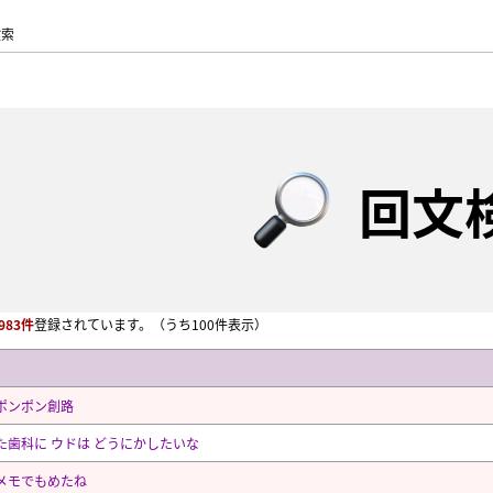
検索
回文
983件
登録されています。
（うち100件表示）
ポンポン創路
た歯科に ウドは どうにかしたいな
メモでもめたね