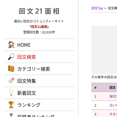
回文Top
回文
面白い回文のコミュニティーサイト
「回文21面相」
登録回文数：62,026件
HOME
回文検索
カテゴリー検索
その条件の回文は
回文特集
#
回文
新着回文
1
実印
ランキング
2
泣い
3
ネタ
投稿者ランキング