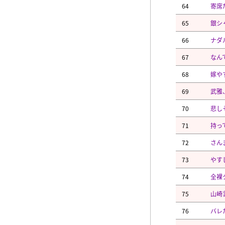
64
寄席
65
銀シ
66
ナダ
67
なん
68
嫁や
69
武雅
70
悲し
71
持っ
72
さん
73
やす
74
全裸
75
山崎
76
バレ