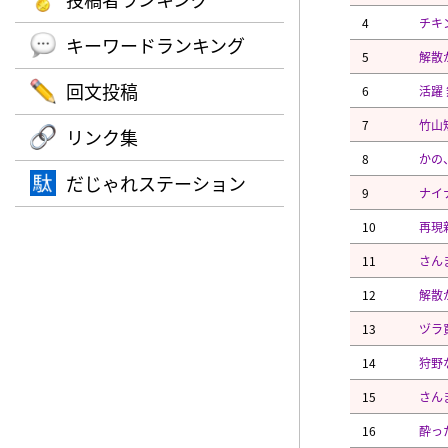
4
チキ
キーワードランキング
5
解散
回文投稿
6
活躍
7
竹山
リンク集
8
かの
だじゃれステーション
9
ナイ
10
再現
11
さん
12
解散
13
ヅラ
14
狩野
15
さん
16
酔っ