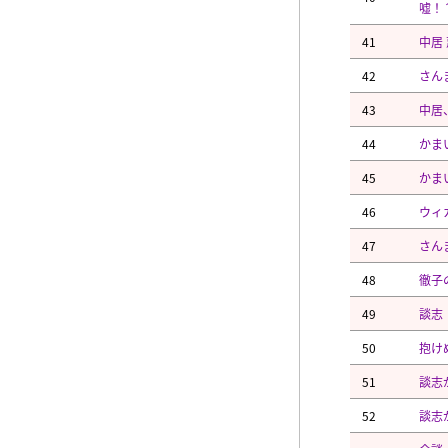
嘘！
41
中居
42
さん
43
中居
44
かま
45
かま
46
ウィ
47
さん
48
徹子
49
談志
50
抱け
51
談志
52
談志