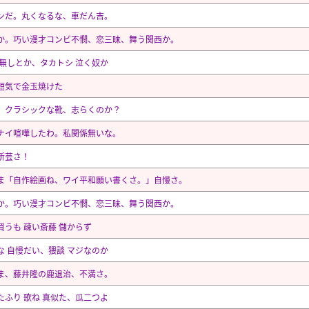
ンだ。丸くなるな、車だん吉。
か。巧い漫才コンビ不憫、恋三昧、舞う関西か。
 無しとか、タカトシ 泣く奴か
短気で金玉焼けた
、クラシックな靴、志らくのか？
ナイ喧嘩したわ。私関係無いな。
新芸さ！
ま「自作絵画ね、ワイ平和願い書くさ。」自慢さ。
か。巧い漫才コンビ不憫、恋三昧、舞う関西か。
買うも 疎い斎藤 儲からず
な 自慢だい、猥談 マジなのか
ま、藤井隆の鹿退治、不満さ。
たふり 歌ね 真似た、瓜二つよ