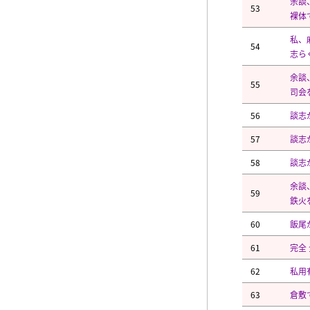
余談
53
裸体
私、
54
志ら
余談
55
司会
56
談志
57
談志
58
談志
余談
59
鉄火
60
飯尾
61
完全
62
私用
63
倉敷