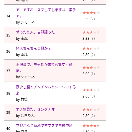
で、ですね、スマしてしますね、素手
34
で。
3.50
(2)
by
シモーネ
勃った怪人、自慰語った
35
by
南風
3.33
(3)
怪人ちんちん自慰か？
36
by
南風
2.50
(2)
妻肥満で、モテ期が来ても電マ・飛
37
沫。
3.00
(1)
by
シモーネ
夜少し腰とチンチンちとシコシコする
38
よ
2.66
(3)
by
竹笛
オナ壇見た、ミンダナオ
39
by
はぎやん
2.50
(2)
マジかな？意地ですブスで自慰中島
40
by
南風
4.50
(2)