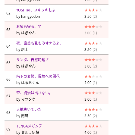
YOSHIKI、ヌキヌキしよ
62
by
hangyodon
3.50
(2)
お猿も守る、竿
63
by
はぎやん
3.00
(1)
夜、直美も乳もみオナるよ。
64
by
居士
3.50
(2)
サンタ、自慰時短さ
65
by
はぎやん
3.00
(2)
階下の変態、異端への開花
66
by
はるおくん
2.00
(1)
否、貞治は出さない。
67
by
マツタケ
3.00
(1)
大抵抜いていた
68
by
南風
3.50
(2)
TENGAメガンテ
69
by
セルラ伊藤
4.00
(1)