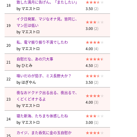
致した満月に告げん。「またしたい」
18
by
マエストロ
3.50
(2)
イク日発案、マジなオナ見。皆同じ、
19
マン圧は低い
3.00
(2)
by
マエストロ
私、電マ振り振り不満でしたわ
20
by
マエストロ
4.00
(4)
自慰だな、あの穴大事
21
by
ひとみ
4.50
(2)
嗅いだのが茄子、ミス長野大か？
22
by
はぎやん
3.50
(2)
夜なおドクドク出る出る、夜出るで、
23
くどくどオナるよ
4.00
(3)
by
マエストロ
寝た新海、たちまち体感したね
24
by
マエストロ
3.00
(1)
カイジ、また呑気に金の玉自慰か
25