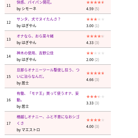
快感、パイパン開花。
11
by
シモーネ
4.59
(5)
サンタ、犬でヌイたんさ？
12
by
はぎやん
3.00
(1)
オナなら、おら菜々緒
13
by
はぎやん
4.33
(3)
神木の使用、吉野公佳
14
by
はぎやん
2.00
(2)
旦那らオナニーツール駆使し狂う、つ
15
いに治らなんだ。
4.66
(3)
by
居士
有働、「モナ王」買って使うオナ、妄
16
動。
3.33
(3)
by
居士
柵越しオナニー、ふと不意になおシゴ
17
くさ
4.00
(3)
by
マエストロ