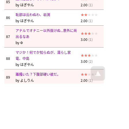
85
by
はぎやん
2.00
(1)
恥部は云わぬわ、岩渕
86
by
はぎやん
2.00
(1)
アナルでオナニー以外抜けぬ...意外に尚
87
出るなあ
3.00
(1)
by
Φ
マジか！何でか知らぬが、濡らし家
88
電、中島
3.00
(2)
by
はぎやん
誰搔いた？下腹部硬い彼だ。
89
by
よしりん
2.00
(1)
よしりん
はぎやん
はぎやん