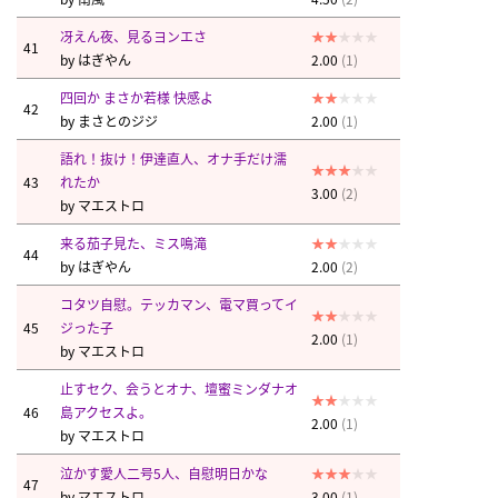
冴えん夜、見るヨンエさ
41
by
はぎやん
2.00
(1)
四回か まさか若様 快感よ
42
by
まさとのジジ
2.00
(1)
語れ！抜け！伊達直人、オナ手だけ濡
43
れたか
3.00
(2)
by
マエストロ
来る茄子見た、ミス鳴滝
44
by
はぎやん
2.00
(2)
コタツ自慰。テッカマン、電マ買ってイ
45
ジった子
2.00
(1)
by
マエストロ
止すセク、会うとオナ、壇蜜ミンダナオ
46
島アクセスよ。
2.00
(1)
by
マエストロ
泣かす愛人二号5人、自慰明日かな
47
by
マエストロ
3.00
(1)