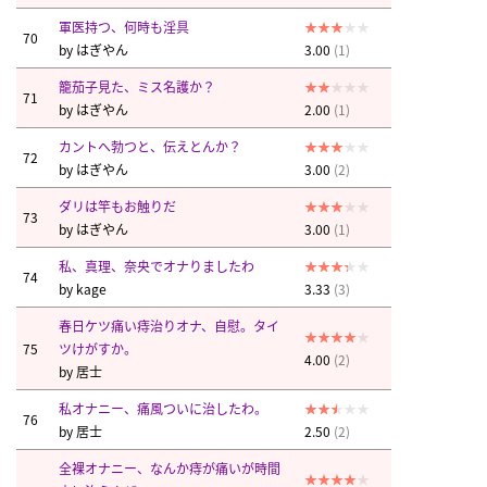
軍医持つ、何時も淫具
70
by
はぎやん
3.00
(1)
籠茄子見た、ミス名護か？
71
by
はぎやん
2.00
(1)
カントへ勃つと、伝えとんか？
72
by
はぎやん
3.00
(2)
ダリは竿もお触りだ
73
by
はぎやん
3.00
(1)
私、真理、奈央でオナりましたわ
74
by
kage
3.33
(3)
春日ケツ痛い痔治りオナ、自慰。タイ
75
ツけがすか。
4.00
(2)
by
居士
私オナニー、痛風ついに治したわ。
76
by
居士
2.50
(2)
全裸オナニー、なんか痔が痛いが時間