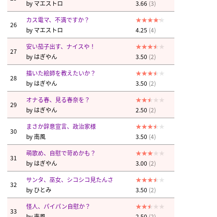
by
マエストロ
3.66
(3)
カス電マ、不満ですか？
26
by
マエストロ
4.25
(4)
安い茄子出す、ナイスや！
27
by
はぎやん
3.50
(2)
描いた絵師を教えたいか？
28
by
はぎやん
3.50
(2)
オナる春、見る春奈を？
29
by
はぎやん
2.50
(2)
まさか辞意宣言、政治家様
30
by
南風
3.50
(4)
萌歌め、自慰で苛めかも？
31
by
はぎやん
3.00
(2)
サンタ、巫女、シコシコ見たんさ
32
by
ひとみ
3.50
(2)
怪人、パイパン自慰か？
33
by
南風
2.50
(2)