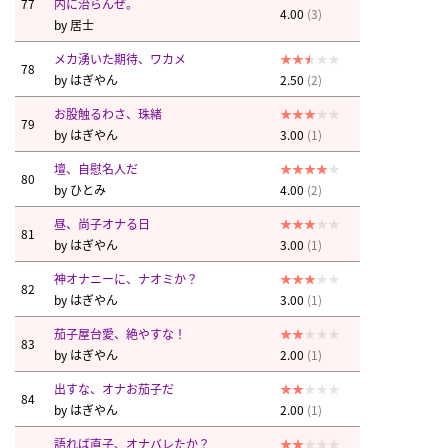
77
内に治らんぜ。
4.00
(3)
by
居士
メカ湧いた期待、ワカメ
78
by
はぎやん
2.50
(2)
お股触るわさ、珠緒
79
by
はぎやん
3.00
(1)
壇、自慰名人だ
80
by
ひとみ
4.00
(2)
昼、尚子オナる日
81
by
はぎやん
3.00
(1)
神オナニーに、ナオミか？
82
by
はぎやん
3.00
(1)
茄子屋台愛、絶やすな！
83
by
はぎやん
2.00
(1)
出すな、オナお茄子だ
84
by
はぎやん
2.00
(1)
語れば直子、オナバレたか？