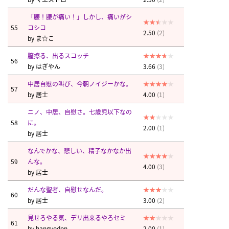
「腰！腰が痛い！」しかし、痛いがシ
55
コシコ
2.50
(2)
by
ま☆こ
膣擦る、出るスコッチ
56
by
はぎやん
3.66
(3)
中居自慰の叫び、今朝ノイジーかな。
57
by
居士
4.00
(1)
ニノ、中居、自慰さ。七歳児以下なの
58
に。
2.00
(1)
by
居士
なんでかな、悲しい、精子なかなか出
59
んな。
4.00
(3)
by
居士
だんな聖者、自慰せなんだ。
60
by
居士
3.00
(2)
見せろやる気、デリ出来るやろセミ
61
by
hangyodon
2.00
(1)