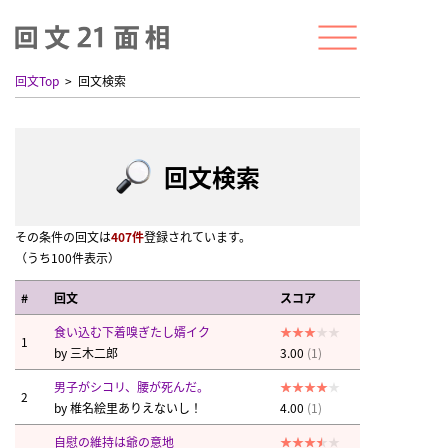
回文Top
回文検索
回文検索
その条件の回文は
407件
登録されています。
（うち100件表示）
#
回文
スコア
食い込む下着嗅ぎたし婿イク
1
by
三木二郎
3.00
(1)
男子がシコリ、腰が死んだ。
2
by
椎名絵里ありえないし！
4.00
(1)
自慰の維持は爺の意地