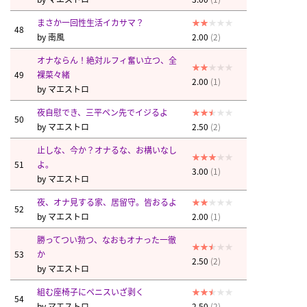
まさか一回性生活イカサマ？
48
by
南風
2.00
(2)
オナならん！絶対ルフィ奮い立つ、全
49
裸菜々緒
2.00
(1)
by
マエストロ
夜自慰でき、三平ペン先でイジるよ
50
by
マエストロ
2.50
(2)
止しな、今か？オナるな、お構いなし
51
よ。
3.00
(1)
by
マエストロ
夜、オナ見する家、居留守。皆おるよ
52
by
マエストロ
2.00
(1)
勝ってつい勃つ、なおもオナった一徹
53
か
2.50
(2)
by
マエストロ
組む座椅子にペニスいざ剥く
54
by
マエストロ
2.50
(2)