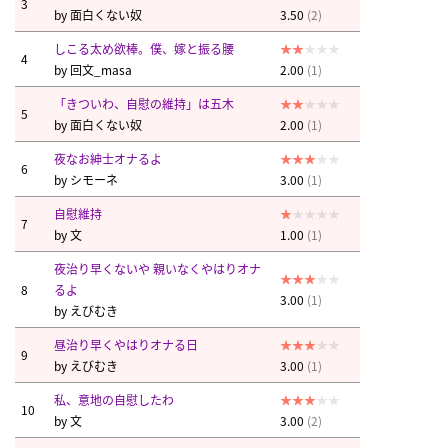
3
by
面白くない奴
3.50
(2)
しこる太め欲棒。僕、嫁と振る腰
4
by
回文_masa
2.00
(1)
「きついわ、自慰の維持」は五木
5
by
面白くない奴
2.00
(1)
夜なお紳士オナるよ
6
by
シモーネ
3.00
(1)
自慰維持
7
by
文
1.00
(1)
夜治り早くないや 親いなくやはりオナ
8
るよ
3.00
(1)
by
えびむき
昼治り早くやはりオナる日
9
by
えびむき
3.00
(1)
私、意地の自慰したわ
10
by
文
3.00
(2)