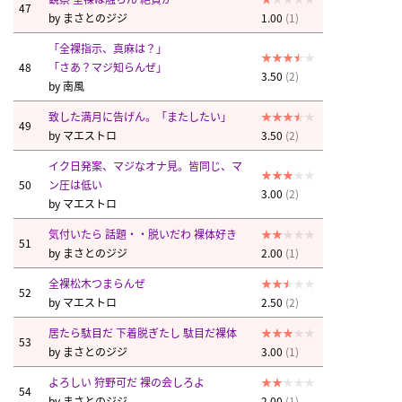
47
by
まさとのジジ
1.00
(1)
「全裸指示、真麻は？」
48
「さあ？マジ知らんぜ」
3.50
(2)
by
南風
致した満月に告げん。「またしたい」
49
by
マエストロ
3.50
(2)
イク日発案、マジなオナ見。皆同じ、マ
50
ン圧は低い
3.00
(2)
by
マエストロ
気付いたら 話題・・脱いだわ 裸体好き
51
by
まさとのジジ
2.00
(1)
全裸松木つまらんぜ
52
by
マエストロ
2.50
(2)
居たら駄目だ 下着脱ぎたし 駄目だ裸体
53
by
まさとのジジ
3.00
(1)
よろしい 狩野可だ 裸の会しろよ
54
by
まさとのジジ
2.00
(1)