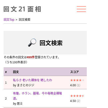
回文Top
回文検索
回文検索
その条件の回文は
499件
登録されています。
（うち100件表示）
#
回文
スコア
私らさ 老いた裸体を 晒したわ
1
by
まさとのジジ
4.00
(1)
有働、ホラン、膳場、今や毎晩全裸報
2
道。
4.50
(2)
by
居士