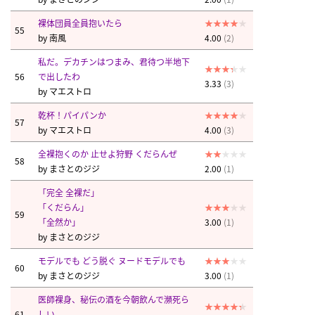
裸体団員全員抱いたら
55
by
南風
4.00
(2)
私だ。デカチンはつまみ、君待つ半地下
56
で出したわ
3.33
(3)
by
マエストロ
乾杯！パイパンか
57
by
マエストロ
4.00
(3)
全裸抱くのか 止せよ狩野 くだらんぜ
58
by
まさとのジジ
2.00
(1)
「完全 全裸だ」
「くだらん」
59
「全然か」
3.00
(1)
by
まさとのジジ
モデルでも どう脱ぐ ヌードモデルでも
60
by
まさとのジジ
3.00
(1)
医師裸身、秘伝の酒を今朝飲んで瀕死ら
61
しい。