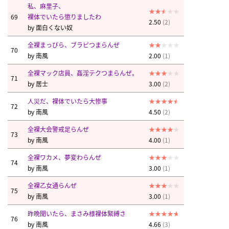
私、麻里子、
69
裸体でいたら懲りましたわ
2.50
(2)
by
面白くない奴
全裸まっぴら、ブラピつまらんぜ
70
by
南風
2.00
(1)
全裸マック店員、姦淫テクつまらんぜ。
71
by
居士
3.00
(2)
人災だ、裸体でいたら大惨事
72
by
南風
4.50
(2)
全裸大会警戒足らんぜ
73
by
南風
4.00
(1)
全裸ワカメ、夢変わらんぜ
74
by
南風
3.00
(1)
全裸乙女通らんぜ
75
by
南風
3.00
(1)
昨晩聞いたら、まさみ様裸体緊縛さ
76
by
南風
4.66
(3)