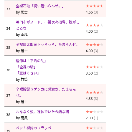
全裸石破「祝い箸いらんぜ。」
33
by
居士
4.66
(3)
鳴門市がヌード、市議次々指導、脱がし
34
とるな
4.00
(2)
by
南風
全裸魔太郎廊下うろうろ、たまらんぜ。
35
by
居士
4.00
(3)
遺作は「平治の乱」
「全裸の爺」
36
「屁はくさい」
3.50
(2)
by
竹笛
全裸股裂きゲンカに感激さ、たまらん
37
ぜ。
4.33
(3)
by
居士
わななく娘、裸体でいたら酷な縄
38
by
南風
2.00
(1)
ペッ！裸婦のフラッペ！
39