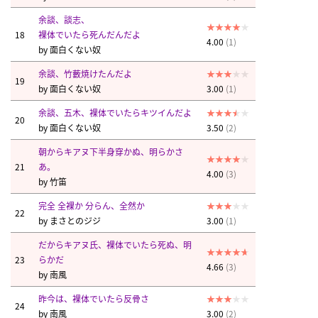
余談、談志、
18
裸体でいたら死んだんだよ
4.00
(1)
by
面白くない奴
余談、竹藪焼けたんだよ
19
by
面白くない奴
3.00
(1)
余談、五木、裸体でいたらキツイんだよ
20
by
面白くない奴
3.50
(2)
朝からキアヌ下半身穿かぬ、明らかさ
21
あ。
4.00
(3)
by
竹笛
完全 全裸か 分らん、全然か
22
by
まさとのジジ
3.00
(1)
だからキアヌ氏、裸体でいたら死ぬ、明
23
らかだ
4.66
(3)
by
南風
昨今は、裸体でいたら反骨さ
24
by
南風
3.00
(2)