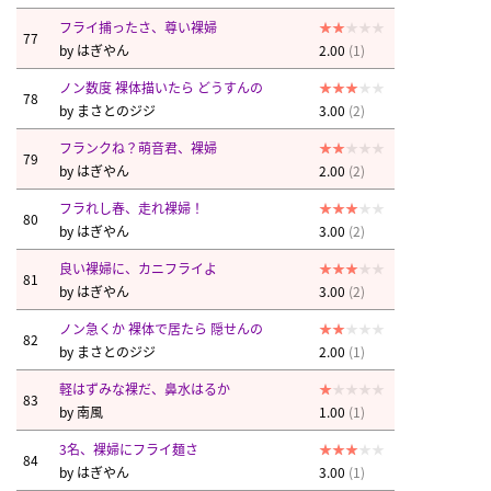
フライ捕ったさ、尊い裸婦
77
by
はぎやん
2.00
(1)
ノン数度 裸体描いたら どうすんの
78
by
まさとのジジ
3.00
(2)
フランクね？萌音君、裸婦
79
by
はぎやん
2.00
(2)
フラれし春、走れ裸婦！
80
by
はぎやん
3.00
(2)
良い裸婦に、カニフライよ
81
by
はぎやん
3.00
(2)
ノン急くか 裸体で居たら 隠せんの
82
by
まさとのジジ
2.00
(1)
軽はずみな裸だ、鼻水はるか
83
by
南風
1.00
(1)
3名、裸婦にフライ麺さ
84
by
はぎやん
3.00
(1)