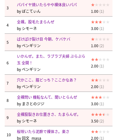
パパイヤ焼いたらやや裸体良いパパ
3
by
ぽこてぃん
1.00
(1)
全裸。股毛たまらんぜ
4
by
シモーネ
3.00
(1)
ばけばけ裂け目 今朝、ケバケバ
5
by
ペンギリン
1.00
(2)
いかんぜ。また、ラブラブ夫婦 ぶらぶら
6
玉 全開！
2.00
(1)
by
ペンギリン
穴かここ、膣どっち？ここかなあ？
7
by
ペンギリン
2.00
(1)
全裸問い 機転なんて、聞いとらんぜ
8
by
まさとのジジ
3.00
(1)
全裸股裂きお仕置きさ、たまらんぜ。
9
by
シモーネ
3.50
(2)
桜咲いたら泥酔で裸体さ。楽さ
10
by
回文_masa
2.00
(1)