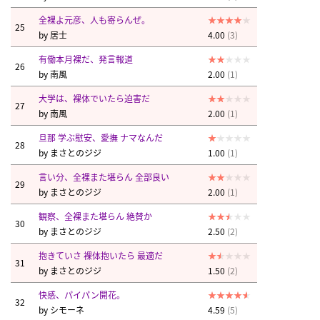
全裸よ元彦、人も寄らんぜ。
25
by
居士
4.00
(3)
有働本月裸だ、発言報道
26
by
南風
2.00
(1)
大学は、裸体でいたら迫害だ
27
by
南風
2.00
(1)
旦那 学ぶ慰安、愛撫 ナマなんだ
28
by
まさとのジジ
1.00
(1)
言い分、全裸また堪らん 全部良い
29
by
まさとのジジ
2.00
(1)
観察、全裸また堪らん 絶賛か
30
by
まさとのジジ
2.50
(2)
抱きていさ 裸体抱いたら 最適だ
31
by
まさとのジジ
1.50
(2)
快感、パイパン開花。
32
by
シモーネ
4.59
(5)