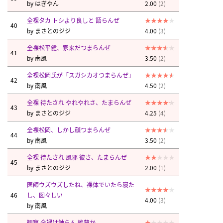
by
はぎやん
2.00
(2)
全裸タカ トシより良しと 語らんぜ
40
by
まさとのジジ
4.00
(3)
全裸松平健、家来だつまらんぜ
41
by
南風
3.50
(2)
全裸松岡氏が「スガシカオつまらんぜ」
42
by
南風
4.50
(2)
全裸 待たされ やれやれさ、たまらんぜ
43
by
まさとのジジ
4.25
(4)
全裸松岡、しかし顔つまらんぜ
44
by
南風
3.50
(2)
全裸 待たされ 風邪 彼さ、たまらんぜ
45
by
まさとのジジ
2.00
(1)
医師ウズウズしたね、裸体でいたら寝た
46
し、図々しい
4.00
(3)
by
南風
観察 全裸は触らん 絶賛か