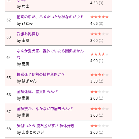
4.33
(3)
by
居士
動画の中だ、ハメたいため裸なのがウド
62
by
ひとみ
4.66
(3)
武雅お乳拝む
63
by
南風
3.00
(1)
なんか愛犬家、裸体でいたら関係あかん
64
な
4.00
(1)
by
南風
快感死？伊勢の精神科医か？
65
by
はぎやん
3.50
(2)
全裸死体、雷太知らんぜ
66
by
南風
2.00
(1)
全裸祭か、なかなか中居去らんぜ
67
by
南風
3.00
(1)
気付いたら 流石脱がすさ 裸体好き
68
by
まさとのジジ
2.00
(1)