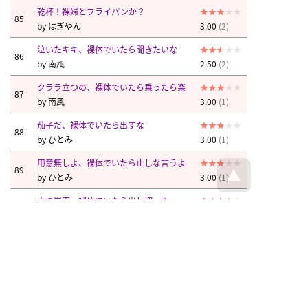
乾杯！裸婦とフライパンか？
85
by
はぎやん
3.00
(2)
泣いたキキ、裸体でいたら聞きたいな
86
by
南風
2.50
(2)
クララ立つの、裸体でいたら乗ったら楽
87
by
南風
3.00
(1)
茄子だ、裸体でいたら出すな
88
by
ひとみ
3.00
(1)
用意無しよ、裸体でいたら止しな言うよ
89
by
ひとみ
3.00
(1)
立つ岸田、裸体でいたら出し切った
90
by
南風
3.50
(2)
会談も裸体ね、招いたら問題か
91
by
南風
2.00
(1)
撃つんか、また裸体でいたら弾貫通
92
by
見直す
3.50
(2)