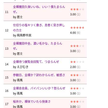
全裸魔田久保いいね、いい！僕たまらん
11
ぜ。
3.00
(1)
by
居士
仕切りの塩キツく撒き、息巻く突き押し
12
の力士
4.66
(6)
by
飛鳥野市民
全裸魔田中圭、濃い毛かな、たまらん
13
ぜ。
3.00
(1)
by
居士
全裸待つ展覧会回覧て、つまらんぜ
14
by
えびむき
2.00
(1)
参観日、全裸か？訳わからんぜ、敏感さ
15
by
南風
3.00
(1)
全裸会会員、パイパンいいか？怒らんぜ
16
by
南風
3.00
(1)
桜井か、裸体でいたら快楽さ
17
by
南風
3.00
(1)