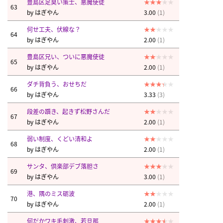
豊島区足臭い策士、悪魔使徒
63
by
はぎやん
3.00
(1)
何せ工夫、伏線な？
64
by
はぎやん
2.00
(1)
豊島区兄い、ついに悪魔使徒
65
by
はぎやん
2.00
(1)
ダチ背負う、おせちだ
66
by
はぎやん
3.33
(3)
段差の躓き、起きず松野さんだ
67
by
はぎやん
2.00
(1)
弱い制度、くどい清和よ
68
by
はぎやん
2.00
(1)
サンタ、倶楽部デブ落胆さ
69
by
はぎやん
3.00
(1)
港、隅のミス砺波
70
by
はぎやん
2.00
(1)
何だかワキ毛刺激、若旦那