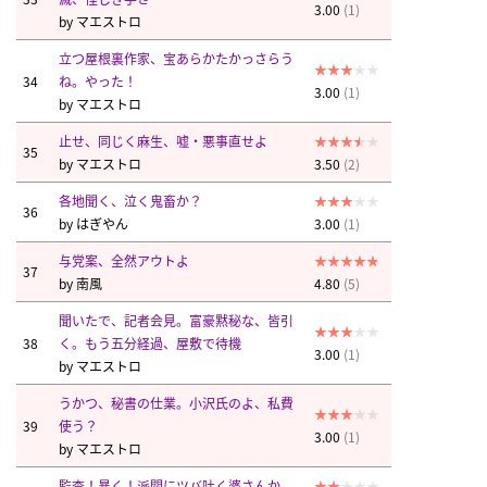
3.00
(1)
by
マエストロ
立つ屋根裏作家、宝あらかたかっさらう
34
ね。やった！
3.00
(1)
by
マエストロ
止せ、同じく麻生、嘘・悪事直せよ
35
by
マエストロ
3.50
(2)
各地聞く、泣く鬼畜か？
36
by
はぎやん
3.00
(1)
与党案、全然アウトよ
37
by
南風
4.80
(5)
聞いたで、記者会見。富豪黙秘な、皆引
38
く。もう五分経過、屋敷で待機
3.00
(1)
by
マエストロ
うかつ、秘書の仕業。小沢氏のよ、私費
39
使う？
3.00
(1)
by
マエストロ
監査！暴く！派閥にツバ吐く婆さんか