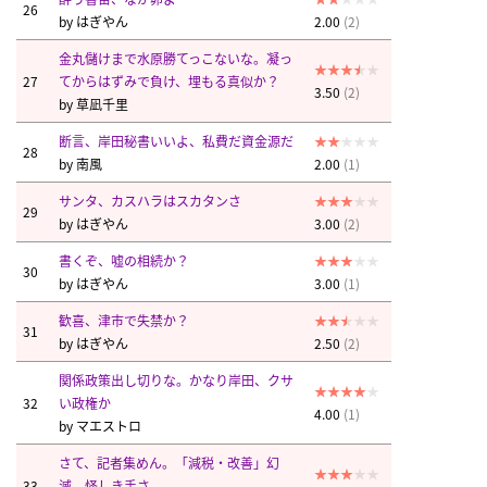
26
by
はぎやん
2.00
(2)
金丸儲けまで水原勝てっこないな。凝っ
27
てからはずみで負け、埋もる真似か？
3.50
(2)
by
草凪千里
断言、岸田秘書いいよ、私費だ資金源だ
28
by
南風
2.00
(1)
サンタ、カスハラはスカタンさ
29
by
はぎやん
3.00
(2)
書くぞ、嘘の相続か？
30
by
はぎやん
3.00
(1)
歓喜、津市で失禁か？
31
by
はぎやん
2.50
(2)
関係政策出し切りな。かなり岸田、クサ
32
い政権か
4.00
(1)
by
マエストロ
さて、記者集めん。「減税・改善」幻
33
滅、怪しき手さ