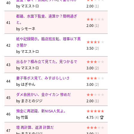
40
by
マエストロ
2.00
(1)
都議、水面下監査、違算か？簡明過ぎ
41
と。
2.00
(1)
by
シモーネ
紙や記録開示。臨店班反転、理事以下黒
42
き闇か
3.50
(2)
by
マエストロ
出るか？積み立て見てた。見つかるで
43
by
マエストロ
3.00
(2)
妻子等ボス見て、みすぼらしいさ
44
by
はぎやん
3.00
(2)
ダメ自民かい、金かイカン 惨めだ
45
by
まさとのジジ
2.00
(1)
預金に再認識、新NISA人気よ。
46
by
竹笛
4.75
(4)
🏆
壇 再計算、返済 計算だ
47
by
まさとのジジ
3.00
(1)