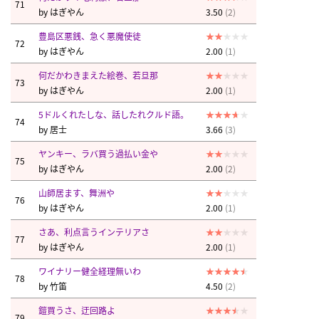
71
by
はぎやん
3.50
(2)
豊島区悪銭、急く悪魔使徒
72
by
はぎやん
2.00
(1)
何だかわきまえた絵巻、若旦那
73
by
はぎやん
2.00
(1)
5ドルくれたしな、話したれクルド語。
74
by
居士
3.66
(3)
ヤンキー、ラバ買う過払い金や
75
by
はぎやん
2.00
(2)
山師居ます、舞洲や
76
by
はぎやん
2.00
(1)
さあ、利点言うインテリアさ
77
by
はぎやん
2.00
(1)
ワイナリー健全経理無いわ
78
by
竹笛
4.50
(2)
鎧買うさ、迂回路よ
79