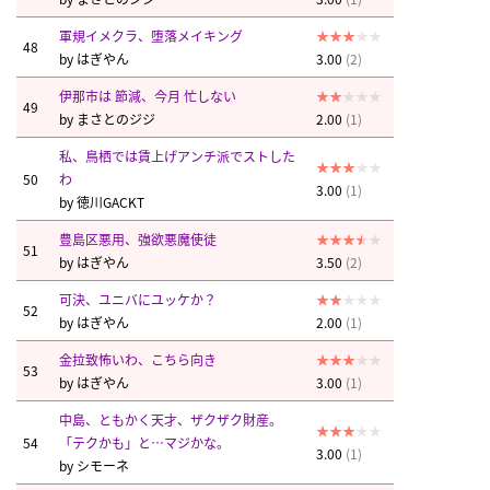
軍規イメクラ、堕落メイキング
48
by
はぎやん
3.00
(2)
伊那市は 節減、今月 忙しない
49
by
まさとのジジ
2.00
(1)
私、鳥栖では賃上げアンチ派でストした
50
わ
3.00
(1)
by
徳川GACKT
豊島区悪用、強欲悪魔使徒
51
by
はぎやん
3.50
(2)
可決、ユニバにユッケか？
52
by
はぎやん
2.00
(1)
金拉致怖いわ、こちら向き
53
by
はぎやん
3.00
(1)
中島、ともかく天才、ザクザク財産。
54
「テクかも」と…マジかな。
3.00
(1)
by
シモーネ