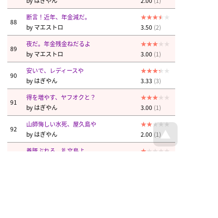
by
はぎやん
2.00
(1)
断言！近年、年金減だ。
88
by
マエストロ
3.50
(2)
夜だ。年金残金ねだるよ
89
by
マエストロ
3.00
(1)
安いで、レディースや
90
by
はぎやん
3.33
(3)
得を増やす、ヤフオクと？
91
by
はぎやん
3.00
(1)
山師悔しい水死、屋久島や
92
by
はぎやん
2.00
(1)
養豚ぶれる、礼文島よ
93
by
はぎやん
1.00
(1)
監査だけ行く、池田さんか？
94
by
はぎやん
2.50
(2)
片田舎のためやめたのか泣いたか
95
by
空ん
3.00
(1)