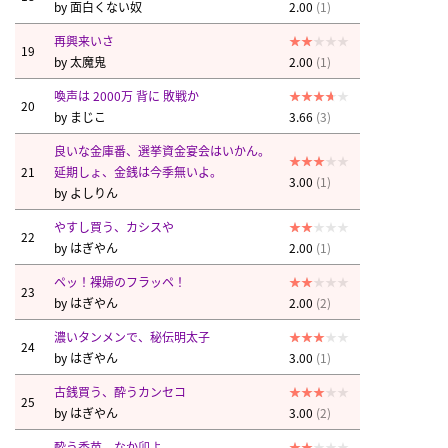
by
面白くない奴
2.00
(1)
再興来いさ
19
by
太魔鬼
2.00
(1)
喚声は 2000万 背に 敗戦か
20
by
まじこ
3.66
(3)
良いな金庫番、選挙資金宴会はいかん。
21
延期しょ、金銭は今季無いよ。
3.00
(1)
by
よしりん
やすし買う、カシスや
22
by
はぎやん
2.00
(1)
ペッ！裸婦のフラッペ！
23
by
はぎやん
2.00
(2)
濃いタンメンで、秘伝明太子
24
by
はぎやん
3.00
(1)
古銭買う、酔うカンセコ
25
by
はぎやん
3.00
(2)
酔う香苗、なか卯よ