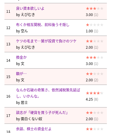
良い資本欲しいよ
11
by
えびむき
3.00
(1)
布くか相互関税、前科後うそ隠し
12
by
空ん
1.00
(1)
ケツの毛まで…舅が投資で負けのツケ
13
by
えびむき
2.00
(1)
換金か
14
by
文
3.00
(1)
額が…
15
by
文
2.00
(2)
なんか石破の奇策さ、依然減税策先延ば
16
し、いかんな。
4.25
(8)
by
居士
談志が「硬貨を買う子が死んだ」
17
by
面白くない奴
2.00
(1)
余談、棋士の資金だよ
18