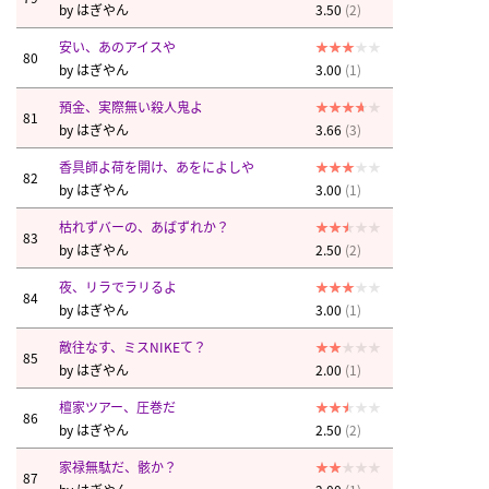
by
はぎやん
3.50
(2)
安い、あのアイスや
80
by
はぎやん
3.00
(1)
預金、実際無い殺人鬼よ
81
by
はぎやん
3.66
(3)
香具師よ荷を開け、あをによしや
82
by
はぎやん
3.00
(1)
枯れずバーの、あばずれか？
83
by
はぎやん
2.50
(2)
夜、リラでラリるよ
84
by
はぎやん
3.00
(1)
敵往なす、ミスNIKEて？
85
by
はぎやん
2.00
(1)
檀家ツアー、圧巻だ
86
by
はぎやん
2.50
(2)
家禄無駄だ、骸か？
87