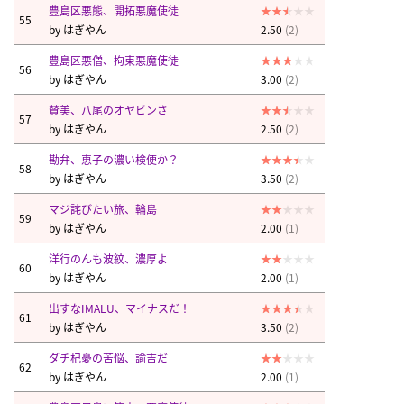
豊島区悪態、開拓悪魔使徒
55
by
はぎやん
2.50
(2)
豊島区悪僧、拘束悪魔使徒
56
by
はぎやん
3.00
(2)
賛美、八尾のオヤビンさ
57
by
はぎやん
2.50
(2)
勘弁、恵子の濃い検便か？
58
by
はぎやん
3.50
(2)
マジ詫びたい旅、輪島
59
by
はぎやん
2.00
(1)
洋行のんも波紋、濃厚よ
60
by
はぎやん
2.00
(1)
出すなIMALU、マイナスだ！
61
by
はぎやん
3.50
(2)
ダチ杞憂の苦悩、諭吉だ
62
by
はぎやん
2.00
(1)