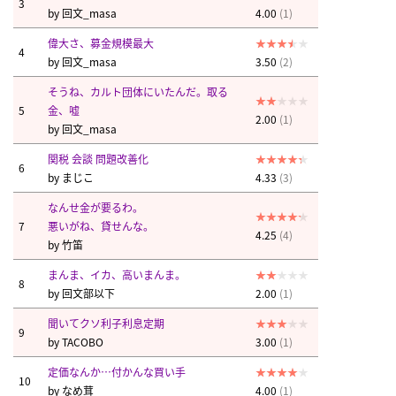
3
by
回文_masa
4.00
(1)
偉大さ、募金規模最大
4
by
回文_masa
3.50
(2)
そうね、カルト団体にいたんだ。取る
5
金、嘘
2.00
(1)
by
回文_masa
関税 会談 問題改善化
6
by
まじこ
4.33
(3)
なんせ金が要るわ。
7
悪いがね、貸せんな。
4.25
(4)
by
竹笛
まんま、イカ、高いまんま。
8
by
回文部以下
2.00
(1)
聞いてクソ利子利息定期
9
by
TACOBO
3.00
(1)
定価なんか…付かんな買い手
10
by
なめ茸
4.00
(1)