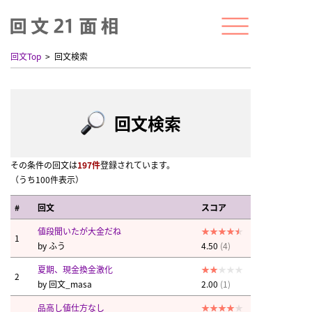
回文Top
回文検索
回文検索
その条件の回文は
197件
登録されています。
（うち100件表示）
#
回文
スコア
値段聞いたが大金だね
1
by
ふう
4.50
(4)
夏期、現金換金激化
2
by
回文_masa
2.00
(1)
品高し値仕方なし