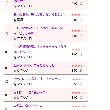
77
い政権か
4.00
(1)
by
マエストロ
良い奈良市、税など無いぜ、知らないよ
78
by
南風
3.00
(1)
さて、記者集めん。「減税・改善」幻
79
滅、怪しき手さ
3.00
(1)
by
マエストロ
立つ屋根裏作家、宝あらかたかっさらう
80
ね。やった！
3.00
(1)
by
マエストロ
土建らしいわ、ワイ知らんけど
81
by
はぎやん
3.50
(2)
止せ、同じく麻生、嘘・悪事直せよ
82
by
マエストロ
3.50
(2)
各地聞く、泣く鬼畜か？
83
by
はぎやん
3.00
(1)
与党案、全然アウトよ
84