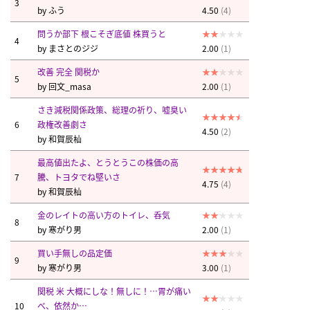
3
by
ふう
4.50
(4)
問うか部下 根こそぎ底値 株買うと
4
by
まさとのジジ
2.00
(1)
改善 完全 関税か
5
by
回文_masa
2.00
(1)
さき減税関係政策、総理の祈り、嘘臭い
6
政権改善劇さ
4.50
(2)
by
和賀辰杣
最高値出たよ、とうとうこの株価の高
7
騰、トヨタでね堅いさ
4.75
(4)
by
和賀辰杣
金のレイトの高い方のトイレ、呑気
8
by
寒がり男
2.00
(1)
買い手無しの品定価
9
by
寒がり男
3.00
(1)
関税 米 大概にしな！無しに！…胃が痛い
10
べ、依然か…