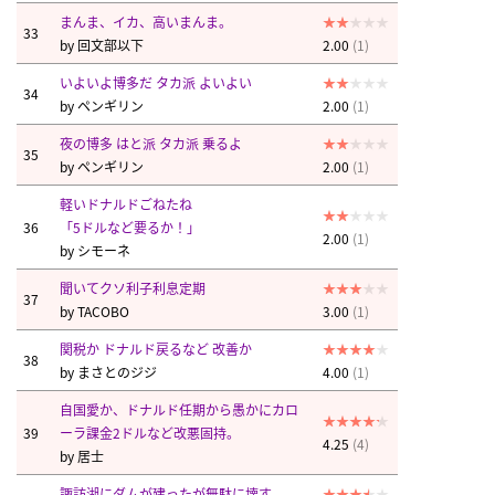
まんま、イカ、高いまんま。
33
by
回文部以下
2.00
(1)
いよいよ博多だ タカ派 よいよい
34
by
ペンギリン
2.00
(1)
夜の博多 はと派 タカ派 乗るよ
35
by
ペンギリン
2.00
(1)
軽いドナルドごねたね
36
「5ドルなど要るか！」
2.00
(1)
by
シモーネ
聞いてクソ利子利息定期
37
by
TACOBO
3.00
(1)
関税か ドナルド戻るなど 改善か
38
by
まさとのジジ
4.00
(1)
自国愛か、ドナルド任期から愚かにカロ
39
ーラ課金2ドルなど改悪固持。
4.25
(4)
by
居士
諏訪湖にダムが建ったが無駄に壊す