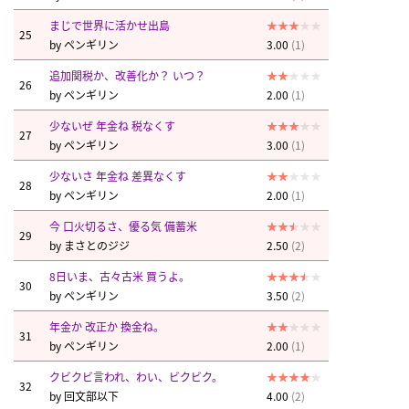
まじで世界に活かせ出島
25
by
ペンギリン
3.00
(1)
追加関税か、改善化か？ いつ？
26
by
ペンギリン
2.00
(1)
少ないぜ 年金ね 税なくす
27
by
ペンギリン
3.00
(1)
少ないさ 年金ね 差異なくす
28
by
ペンギリン
2.00
(1)
今 口火切るさ、優る気 備蓄米
29
by
まさとのジジ
2.50
(2)
8日いま、古々古米 買うよ。
30
by
ペンギリン
3.50
(2)
年金か 改正か 換金ね。
31
by
ペンギリン
2.00
(1)
クビクビ言われ、わい、ビクビク。
32
by
回文部以下
4.00
(2)