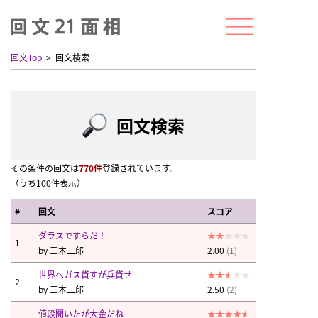
回文Top
回文検索
回文検索
その条件の回文は
770件
登録されています。
（うち100件表示）
#
回文
スコア
ダラスですらだ！
1
by
三木二郎
2.00
(1)
世界へガス貸すが兵貸せ
2
by
三木二郎
2.50
(2)
値段聞いたが大金だね