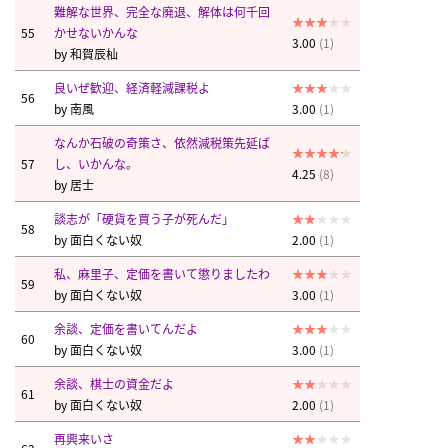
難解な世界、完全な廃退、解体は何千回
55
かせないかんな
3.00
(1)
by
和賀辰杣
良いぜ歓迎、経済軽減課税よ
56
by
南風
3.00
(1)
なんか石破の奇策さ、依然減税策先延ば
57
し、いかんな。
4.25
(8)
by
居士
談志が「硬貨を買う子が死んだ」
58
by
面白くない奴
2.00
(1)
私、麻里子、定価を書いて懲りましたわ
59
by
面白くない奴
3.00
(1)
余談、定価を書いてんだよ
60
by
面白くない奴
3.00
(1)
余談、棋士の資金だよ
61
by
面白くない奴
2.00
(1)
再興来いさ