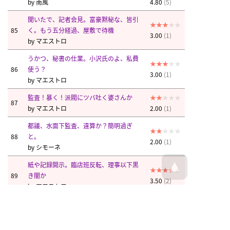
by
南風
4.80
(5)
聞いたで、記者会見。富豪黙秘な、皆引
85
く。もう五分経過、屋敷で待機
3.00
(1)
by
マエストロ
うかつ、秘書の仕業。小沢氏のよ、私費
86
使う？
3.00
(1)
by
マエストロ
監査！暴く！派閥にツバ吐く婆さんか
87
by
マエストロ
2.00
(1)
都議、水面下監査、違算か？簡明過ぎ
88
と。
2.00
(1)
by
シモーネ
紙や記録開示。臨店班反転、理事以下黒
89
き闇か
3.50
(2)
by
マエストロ
マエストロ