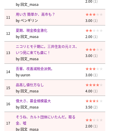
2.00
(1)
by
回文_masa
用い方 簡単か、高市も？
11
by
ペンギリン
3.00
(1)
夏期、現金換金激化
12
by
回文_masa
2.00
(1)
ニコリとモテ期に。三井住友の元ミス、
13
いつ見に来ても虜に！
3.00
(1)
by
回文_masa
吾輩、改善減税会派側。
14
by
uuron
3.00
(1)
品高し値仕方なし
15
by
回文_masa
4.00
(1)
偉大さ、募金規模最大
16
by
回文_masa
3.50
(2)
そうね、カルト団体にいたんだ。取る
17
金、嘘
2.00
(1)
by
回文_masa