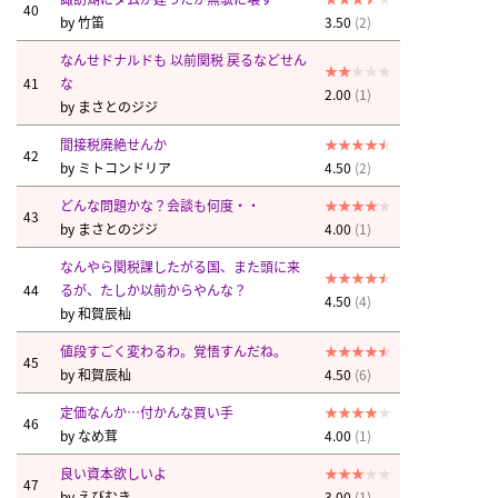
40
by
竹笛
3.50
(2)
なんせドナルドも 以前関税 戻るなどせん
41
な
2.00
(1)
by
まさとのジジ
間接税廃絶せんか
42
by
ミトコンドリア
4.50
(2)
どんな問題かな？会談も何度・・
43
by
まさとのジジ
4.00
(1)
なんやら関税課したがる国、また頭に来
44
るが、たしか以前からやんな？
4.50
(4)
by
和賀辰杣
値段すごく変わるわ。覚悟すんだね。
45
by
和賀辰杣
4.50
(6)
定価なんか…付かんな買い手
46
by
なめ茸
4.00
(1)
良い資本欲しいよ
47
by
えびむき
3.00
(1)