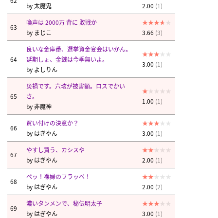
62
by
太魔鬼
2.00
(1)
喚声は 2000万 背に 敗戦か
63
by
まじこ
3.66
(3)
良いな金庫番、選挙資金宴会はいかん。
64
延期しょ、金銭は今季無いよ。
3.00
(1)
by
よしりん
災禍です。六垓が被害額。ロスでかい
65
さ。
1.00
(1)
by
非魔神
買い付けの決意か？
66
by
はぎやん
3.00
(1)
やすし買う、カシスや
67
by
はぎやん
2.00
(1)
ペッ！裸婦のフラッペ！
68
by
はぎやん
2.00
(2)
濃いタンメンで、秘伝明太子
69
by
はぎやん
3.00
(1)