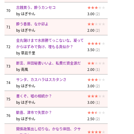
古銭買う、酔うカンセコ
70
by
はぎやん
3.00
(2)
酔う香苗、なか卯よ
71
by
はぎやん
2.00
(2)
金丸儲けまで水原勝てっこないな。凝って
72
からはずみで負け、埋もる真似か？
3.50
(2)
by
草凪千里
断言、岸田秘書いいよ、私費だ資金源だ
73
by
南風
2.00
(1)
サンタ、カスハラはスカタンさ
74
by
はぎやん
3.00
(2)
書くぞ、嘘の相続か？
75
by
はぎやん
3.00
(1)
歓喜、津市で失禁か？
76
by
はぎやん
2.50
(2)
関係政策出し切りな。かなり岸田、クサ