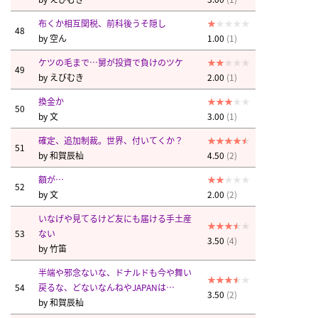
布くか相互関税、前科後うそ隠し
48
by
空ん
1.00
(1)
ケツの毛まで…舅が投資で負けのツケ
49
by
えびむき
2.00
(1)
換金か
50
by
文
3.00
(1)
確定、追加制裁。世界、付いてくか？
51
by
和賀辰杣
4.50
(2)
額が…
52
by
文
2.00
(2)
いなげや見てるけど友にも届ける手土産
53
ない
3.50
(4)
by
竹笛
半端や邪念ないな、ドナルドも今や舞い
54
戻るな、どないなんねやJAPANは…
3.50
(2)
by
和賀辰杣