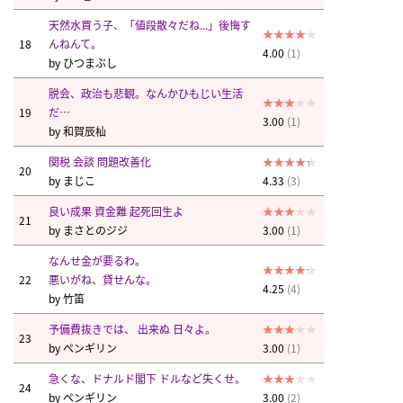
天然水買う子、「値段散々だね...」後悔す
18
んねんて。
4.00
(1)
by
ひつまぶし
脱会、政治も悲観。なんかひもじい生活
19
だ…
3.00
(1)
by
和賀辰杣
関税 会談 問題改善化
20
by
まじこ
4.33
(3)
良い成果 資金難 起死回生よ
21
by
まさとのジジ
3.00
(1)
なんせ金が要るわ。
22
悪いがね、貸せんな。
4.25
(4)
by
竹笛
予備費抜きでは、 出来ぬ 日々よ。
23
by
ペンギリン
3.00
(1)
急くな、ドナルド閣下 ドルなど失くせ。
24
by
ペンギリン
3.00
(2)