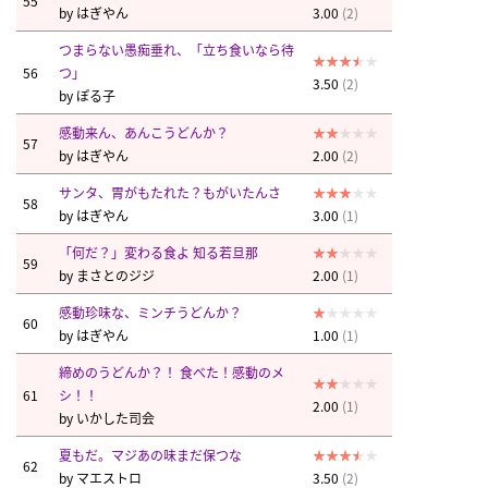
55
by
はぎやん
3.00
(2)
つまらない愚痴垂れ、「立ち食いなら待
56
つ」
3.50
(2)
by
ぽる子
感動来ん、あんこうどんか？
57
by
はぎやん
2.00
(2)
サンタ、胃がもたれた？もがいたんさ
58
by
はぎやん
3.00
(1)
「何だ？」変わる食よ 知る若旦那
59
by
まさとのジジ
2.00
(1)
感動珍味な、ミンチうどんか？
60
by
はぎやん
1.00
(1)
締めのうどんか？！ 食べた！感動のメ
61
シ！！
2.00
(1)
by
いかした司会
夏もだ。マジあの味まだ保つな
62
by
マエストロ
3.50
(2)