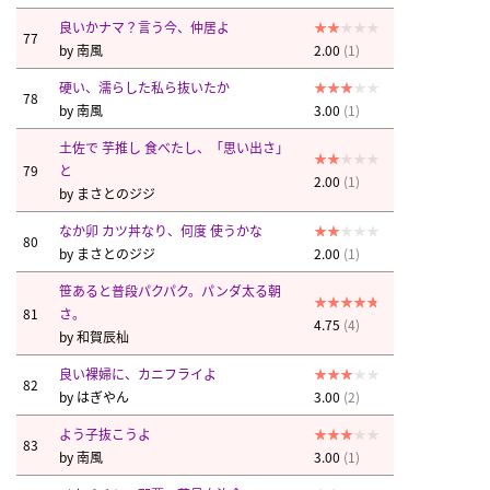
良いかナマ？言う今、仲居よ
77
by
南風
2.00
(1)
硬い、濡らした私ら抜いたか
78
by
南風
3.00
(1)
土佐で 芋推し 食べたし、「思い出さ」
79
と
2.00
(1)
by
まさとのジジ
なか卯 カツ丼なり、何度 使うかな
80
by
まさとのジジ
2.00
(1)
笹あると普段パクパク。パンダ太る朝
81
さ。
4.75
(4)
by
和賀辰杣
良い裸婦に、カニフライよ
82
by
はぎやん
3.00
(2)
よう子抜こうよ
83
by
南風
3.00
(1)