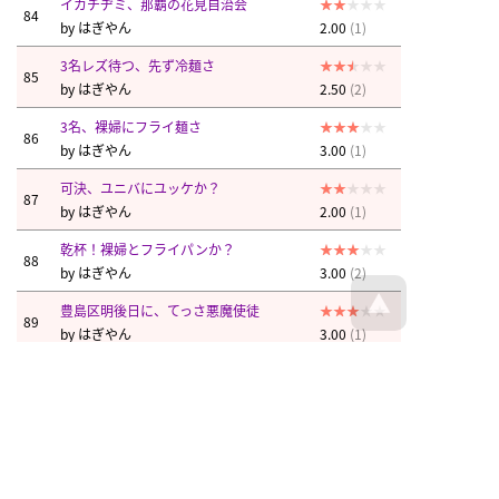
イカチヂミ、那覇の花見自治会
84
by
はぎやん
2.00
(1)
3名レズ待つ、先ず冷麺さ
85
by
はぎやん
2.50
(2)
3名、裸婦にフライ麺さ
86
by
はぎやん
3.00
(1)
可決、ユニバにユッケか？
87
by
はぎやん
2.00
(1)
乾杯！裸婦とフライパンか？
88
by
はぎやん
3.00
(2)
豊島区明後日に、てっさ悪魔使徒
89
by
はぎやん
3.00
(1)
洋行のんも波紋、濃厚よ
90
by
はぎやん
2.00
(1)
炊き出し、岸田来た。
91
by
kagesan
3.50
(2)
うどんもね、萌音問答？