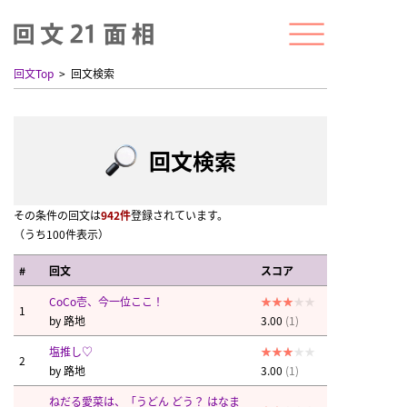
回文Top
回文検索
回文検索
その条件の回文は
942件
登録されています。
（うち100件表示）
#
回文
スコア
CoCo壱、今一位ここ！
1
by
路地
3.00
(1)
塩推し♡
2
by
路地
3.00
(1)
ねだる愛菜は、「うどん どう？ はなま