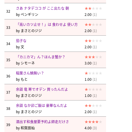
さあ ナタデココ が ここ出たな 朝
32
by
ペンギリン
2.00
(1)
「高いカツ止せ！」は 食わせよ 使い方
33
by
まさとのジジ
2.00
(1)
茄子な
34
by
文
2.00
(1)
「カニカマ」ん？ほんま蟹か？
35
by
シモーネ
3.00
(1)
稲葉さん鯖無い？
36
by
もと
1.00
(1)
余談 竜 寒でオデン 買ったんだよ
37
by
まさとのジジ
1.00
(1)
余談 なか卯ご飯は 豪華なんだよ
38
by
まさとのジジ
2.00
(1)
酒出す和食屋要予約よ師走だけさ
39
by
和賀辰杣
4.00
(3)