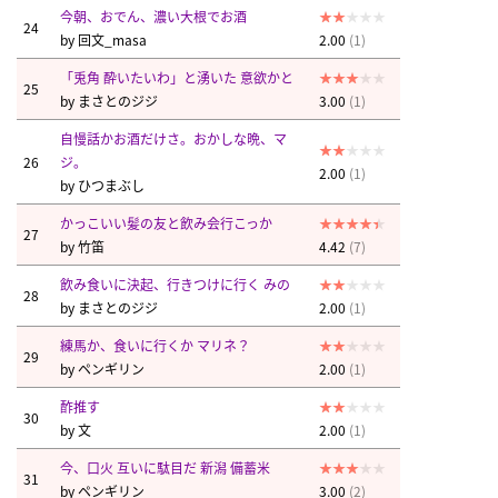
今朝、おでん、濃い大根でお酒
24
by
回文_masa
2.00
(1)
「兎角 酔いたいわ」と湧いた 意欲かと
25
by
まさとのジジ
3.00
(1)
自慢話かお酒だけさ。おかしな晩、マ
26
ジ。
2.00
(1)
by
ひつまぶし
かっこいい髪の友と飲み会行こっか
27
by
竹笛
4.42
(7)
飲み食いに決起、行きつけに行く みの
28
by
まさとのジジ
2.00
(1)
練馬か、食いに行くか マリネ？
29
by
ペンギリン
2.00
(1)
酢推す
30
by
文
2.00
(1)
今、口火 互いに駄目だ 新潟 備蓄米
31
by
ペンギリン
3.00
(2)