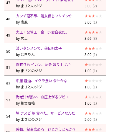
47
by
まさとのジジ
3.00
(2)
カンチ理不尽、処女信じフリチンか
48
by
南風
3.00
(1)
大工・配管工、合コン会白衣だ。
49
by
居士
3.66
(3)
濃いタンメンで、秘伝明太子
50
by
はぎやん
3.00
(1)
陰有りも イカン、宴会 盛り上げか
51
by
まさとのジジ
1.00
(1)
中居 経過、イクラ食い 会計かな
52
by
まさとのジジ
1.00
(1)
海老汁が熱々、血圧上がるジビエ
53
by
和賀辰杣
1.00
(1)
壇 ナスビ 朝 食べた、サービスなんだ
54
by
まさとのジジ
2.00
(1)
感動、記事広めろ！ひじきうどんか？