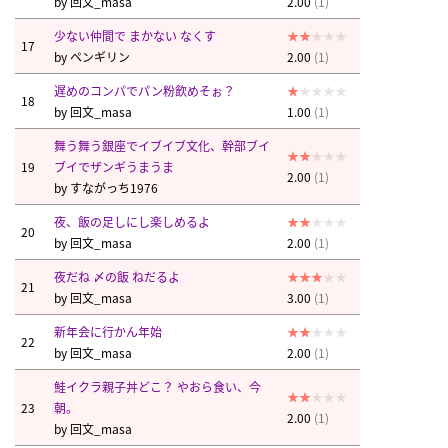
by
回文_masa
2.00
(1)
少ない仲間で まかない なくす
17
by
ペンギリン
2.00
(1)
遅めのコンパでパン粉飲めそぉ？
18
by
回文_masa
1.00
(1)
舞う舞う銀座でイブイブ文化、幹部ブイ
19
ブイでザンギうまうま
2.00
(1)
by
すながっち1976
夜、飯の足しにし楽しめるよ
20
by
回文_masa
2.00
(1)
夜だね 〆の飯 ねだるよ
21
by
回文_masa
3.00
(1)
新年会に行かん年始
22
by
回文_masa
2.00
(1)
鮭イクラ親子丼どこ？ やおら食い、今
23
朝。
2.00
(1)
by
回文_masa