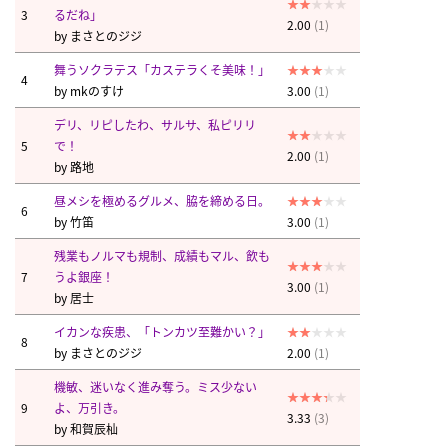
3
るだね」
2.00
(1)
by
まさとのジジ
舞うソクラテス「カステラくそ美味！」
4
by
mkのすけ
3.00
(1)
デリ、リピしたわ、サルサ、私ピリリ
5
で！
2.00
(1)
by
路地
昼メシを極めるグルメ、脇を締める日。
6
by
竹笛
3.00
(1)
残業もノルマも規制、成績もマル、飲も
7
うよ銀座！
3.00
(1)
by
居士
イカンな疾患、「トンカツ至難かい？」
8
by
まさとのジジ
2.00
(1)
機敏、迷いなく進み奪う。ミス少ない
9
よ、万引き。
3.33
(3)
by
和賀辰杣