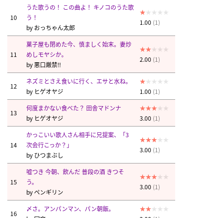
うた歌うの！ この曲よ！ キノコのうた歌
10
う！
1.00
(1)
by
おっちゃん太郎
菓子屋も閉めた今、慎ましく始末。妻炒
11
めしモヤシか。
2.00
(1)
by
悪口厳禁‼︎
ネズミとさえ食いに行く、エサと水ね。
12
by
ヒゲオヤジ
1.00
(1)
何度まかない食べた？ 田舎マドンナ
13
by
ヒゲオヤジ
3.00
(1)
かっこいい歌人さん相手に兄提案、「3
14
次会行こっか？」
3.00
(1)
by
ひつまぶし
嘘つき 今朝、飲んだ 普段の酒 きつそ
15
う。
3.00
(1)
by
ペンギリン
〆さ。アンパンマン、パン朝飯。
16