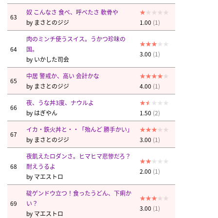
奴 こんなさ 食べ、呼べたさ 軟骨や
63
by
まさとのジジ
1.00
(1)
肉のミンチ使うスイス。うかつ珍味の
64
国。
3.00
(1)
by
いかした司会
中居 警戒か、高い 会計かな
65
by
まさとのジジ
4.00
(1)
夜、うな丼3度、ナウルよ
66
by
はぎやん
1.50
(2)
イカ・鉄火丼と・・「殆んど 勝手かい」
67
by
まさとのジジ
3.00
(1)
夜飢えたロダンさ。ヒマヒマ悲惨だろ？
68
耐えうるよ
2.00
(1)
by
マエストロ
碇ゲンドウ立つ！食ったうどん、下痢か
69
い？
3.00
(1)
by
マエストロ