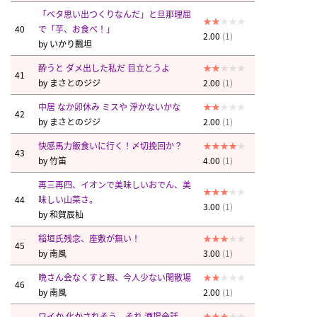
「ベタ思い出つくりなんだ」と旦那理屈
40
で「芋、お食べ！」
2.00
(1)
by
いかり飄坦
酔うと ダメ出した私だ 目立とうよ
41
by
まさとのジジ
2.00
(1)
中居 なか卯休み ミスや 浮かないかな
42
by
まさとのジジ
2.00
(1)
快感馬力飯食いに行く！〆切挽回か？
43
by
竹笛
4.00
(1)
再三再四、イオンで美味しいおでん、美
44
味しい山菜さ。
3.00
(1)
by
和賀辰杣
稲垣氏残念、座敷が無い！
45
by
南風
3.00
(1)
晩さん会なくすと暇、今人少ない閑散場
46
by
南風
2.00
(1)
ワイか 化かされそう、それ 酒場会話