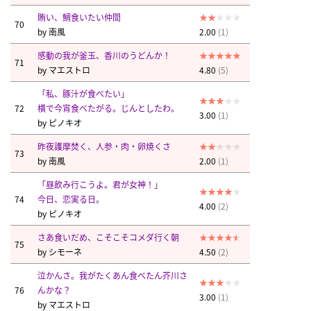
賄い、鯛食いたい仲間
70
by
南風
2.00
(1)
感動の我が釜玉、香川のうどんか！
71
by
マエストロ
4.80
(5)
「私、豚汁が食べたい」
72
横で今宵食べたがる。じんとしたわ。
3.00
(1)
by
ピノキオ
昨夜護摩焚く、人参・肉・卵焼くさ
73
by
南風
2.00
(1)
「昼飲み行こうよ。君が女神！」
74
今日、恋実る日。
4.00
(2)
by
ピノキオ
さあ食いだめ、こそこそコメダ行く朝
75
by
シモーネ
4.50
(2)
泣かんさ。我がたくあん食べたん芥川さ
76
んかな？
3.00
(1)
by
マエストロ