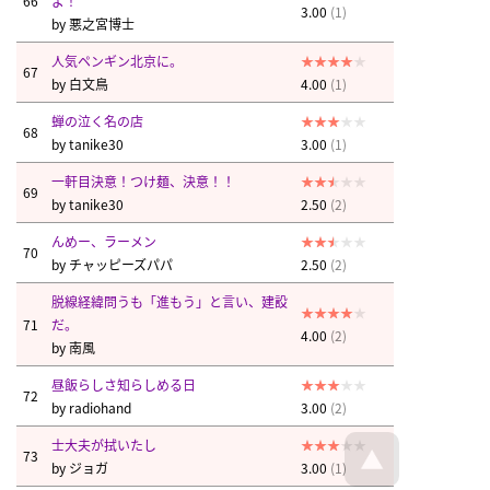
66
よ！
3.00
(1)
by
悪之宮博士
人気ペンギン北京に。
67
by
白文鳥
4.00
(1)
蝉の泣く名の店
68
by
tanike30
3.00
(1)
一軒目決意！つけ麺、決意！！
69
by
tanike30
2.50
(2)
んめー、ラーメン
70
by
チャッピーズパパ
2.50
(2)
脱線経緯問うも「進もう」と言い、建設
71
だ。
4.00
(2)
by
南風
昼飯らしさ知らしめる日
72
by
radiohand
3.00
(2)
士大夫が拭いたし
73
by
ジョガ
3.00
(1)