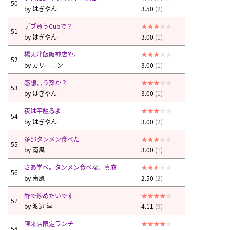
50
by
はぎやん
3.50
(2)
デブ買うCubで？
51
by
はぎやん
3.00
(1)
楊天津飯阪神店や。
52
by
カリーニン
3.00
(1)
感想言う孫か？
53
by
はぎやん
3.00
(1)
夜は竿触るよ
54
by
はぎやん
3.00
(2)
多部タンメン食べた
55
by
南風
3.00
(1)
さあ学べ。タンメン食べな、真麻
56
by
南風
2.50
(2)
酢で炒めたいです
57
by
渡辺 淳
4.11
(9)
陳来店限定ランチ
58