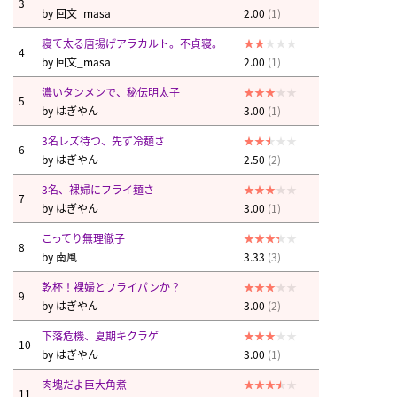
3
by
回文_masa
2.00
(1)
寝て太る唐揚げアラカルト。不貞寝。
4
by
回文_masa
2.00
(1)
濃いタンメンで、秘伝明太子
5
by
はぎやん
3.00
(1)
3名レズ待つ、先ず冷麺さ
6
by
はぎやん
2.50
(2)
3名、裸婦にフライ麺さ
7
by
はぎやん
3.00
(1)
こってり無理徹子
8
by
南風
3.33
(3)
乾杯！裸婦とフライパンか？
9
by
はぎやん
3.00
(2)
下落危機、夏期キクラゲ
10
by
はぎやん
3.00
(1)
肉塊だよ巨大角煮
11