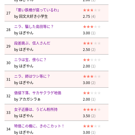
「悪い鉄柵が腐っているわ」
27
by
回文大好き小学生
2.75
(4)
ニラ、騙した島田等に？
28
by
はぎやん
3.00
(1)
段差跳ぶ、信人さんだ
29
by
はぎやん
2.50
(2)
ニラは宝、傍らに？
30
by
はぎやん
2.00
(1)
ニラ、師はワシ等に？
31
by
はぎやん
3.00
(2)
価値下落、サカサクラゲ地価
32
by
アカガシラぁ
2.00
(1)
女子近藤は、うどん粉所持
33
by
はぎやん
3.50
(2)
特価この機に、きのこカット！
34
by
はぎやん
3.00
(1)