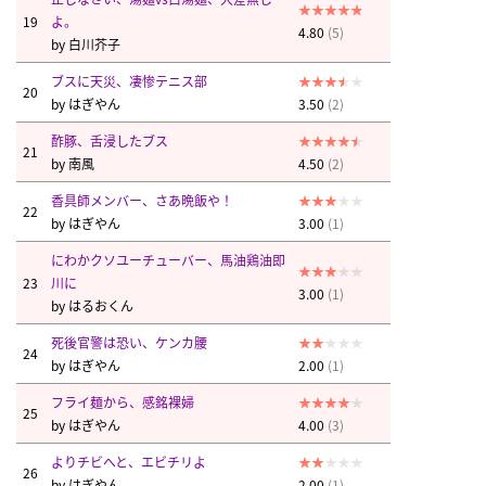
19
よ。
4.80
(5)
by
白川芥子
ブスに天災、凄惨テニス部
20
by
はぎやん
3.50
(2)
酢豚、舌浸したブス
21
by
南風
4.50
(2)
香具師メンバー、さあ晩飯や！
22
by
はぎやん
3.00
(1)
にわかクソユーチューバー、馬油鶏油即
23
川に
3.00
(1)
by
はるおくん
死後官警は恐い、ケンカ腰
24
by
はぎやん
2.00
(1)
フライ麺から、感銘裸婦
25
by
はぎやん
4.00
(3)
よりチビへと、エビチリよ
26
by
はぎやん
2.00
(1)