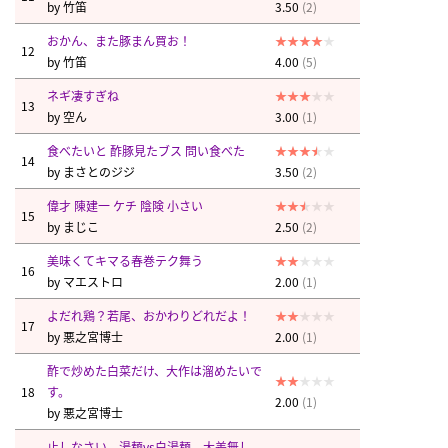
by
竹笛
3.50
(2)
おかん、また豚まん買お！
12
by
竹笛
4.00
(5)
ネギ凄すぎね
13
by
空ん
3.00
(1)
食べたいと 酢豚見たブス 問い食べた
14
by
まさとのジジ
3.50
(2)
偉才 陳建一 ケチ 陰険 小さい
15
by
まじこ
2.50
(2)
美味くてキマる春巻テク舞う
16
by
マエストロ
2.00
(1)
よだれ鶏？若尾、おかわりどれだよ！
17
by
悪之宮博士
2.00
(1)
酢で炒めた白菜だけ、大作は溜めたいで
18
す。
2.00
(1)
by
悪之宮博士
止しなさい、湯麺vs白湯麺、大差無し