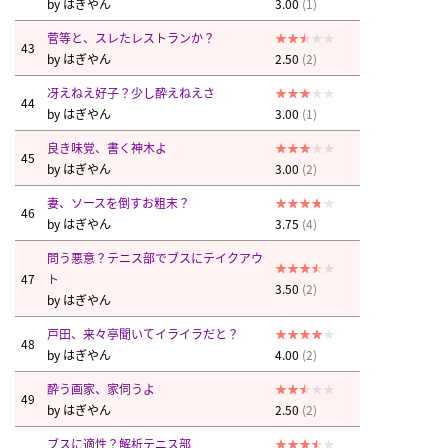
by
はぎやん
3.00
(1)
菅等と、スレたレストランか？
43
by
はぎやん
2.50
(2)
冴えねえ好子？少し酔えねえさ
44
by
はぎやん
3.00
(1)
良き味覚、書く神木よ
45
by
はぎやん
3.00
(2)
妻、ソースを倒すお粗末？
46
by
はぎやん
3.75
(4)
問う悪意？テニス部でブスにテイクアウ
47
ト
3.50
(2)
by
はぎやん
戸田、来々亭聞いてイライラだと？
48
by
はぎやん
4.00
(2)
酔う画家、家伺うよ
49
by
はぎやん
2.50
(2)
ブスに適性？解析テニス部