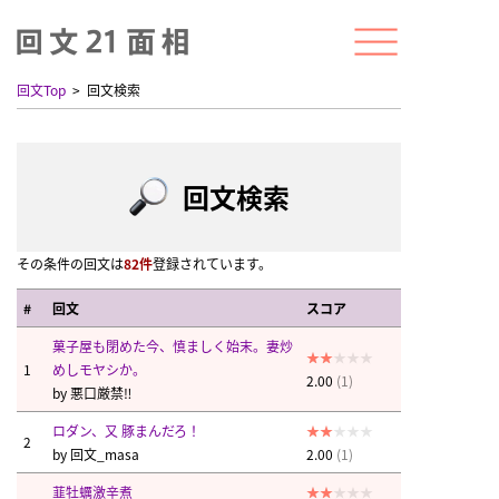
回文Top
回文検索
回文検索
その条件の回文は
82件
登録されています。
#
回文
スコア
菓子屋も閉めた今、慎ましく始末。妻炒
1
めしモヤシか。
2.00
(1)
by
悪口厳禁‼︎
ロダン、又 豚まんだろ！
2
by
回文_masa
2.00
(1)
韮牡蠣激辛煮