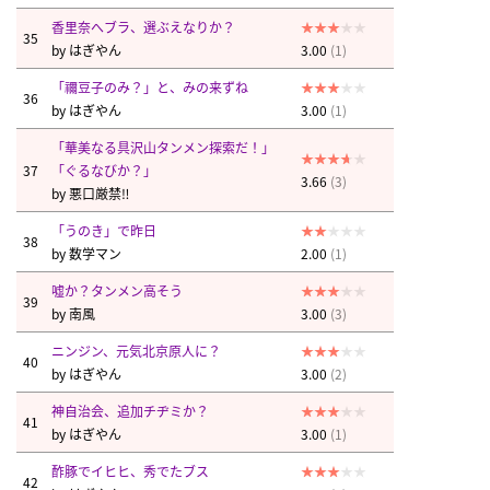
香里奈へブラ、選ぶえなりか？
35
by
はぎやん
3.00
(1)
「禰豆子のみ？」と、みの来ずね
36
by
はぎやん
3.00
(1)
「華美なる具沢山タンメン探索だ！」
37
「ぐるなびか？」
3.66
(3)
by
悪口厳禁‼︎
「うのき」で昨日
38
by
数学マン
2.00
(1)
嘘か？タンメン高そう
39
by
南風
3.00
(3)
ニンジン、元気北京原人に？
40
by
はぎやん
3.00
(2)
神自治会、追加チヂミか？
41
by
はぎやん
3.00
(1)
酢豚でイヒヒ、秀でたブス
42