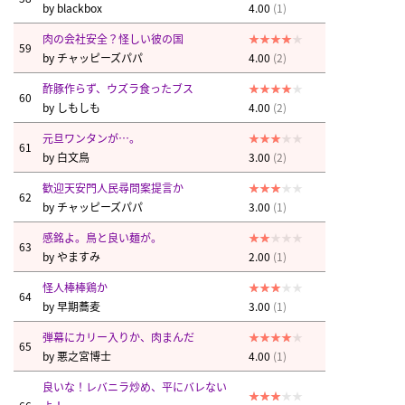
by
blackbox
4.00
(1)
肉の会社安全？怪しい彼の国
59
by
チャッピーズパパ
4.00
(2)
酢豚作らず、ウズラ食ったブス
60
by
しもしも
4.00
(2)
元旦ワンタンが…。
61
by
白文鳥
3.00
(2)
歓迎天安門人民尋問案提言か
62
by
チャッピーズパパ
3.00
(1)
感銘よ。鳥と良い麺が。
63
by
やますみ
2.00
(1)
怪人棒棒鶏か
64
by
早期蕎麦
3.00
(1)
弾幕にカリー入りか、肉まんだ
65
by
悪之宮博士
4.00
(1)
良いな！レバニラ炒め、平にバレない