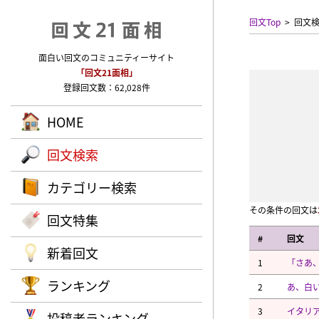
回文Top
回文
面白い回文のコミュニティーサイト
「回文21面相」
登録回文数：62,028件
HOME
回文検索
カテゴリー検索
その条件の回文は
回文特集
#
回文
新着回文
1
「さあ
ランキング
2
あ、白
3
イタリ
投稿者ランキング