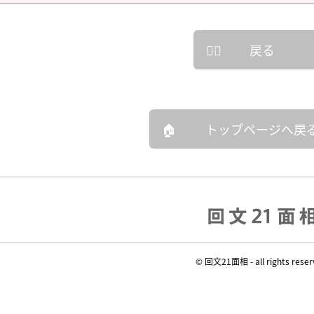
戻る
トップページへ戻
© 回文21面相 - all rights reser