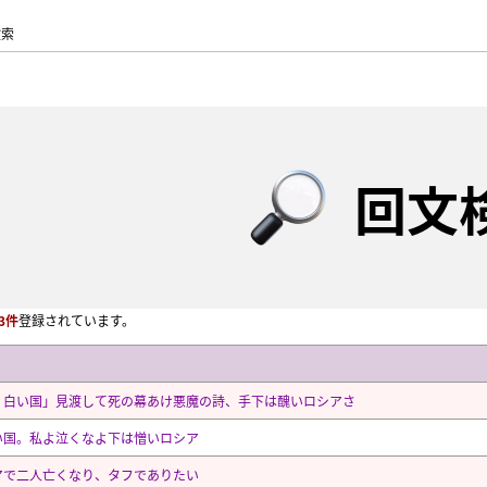
検索
回文
3件
登録されています。
、白い国」見渡して死の幕あけ悪魔の詩、手下は醜いロシアさ
い国。私よ泣くなよ下は憎いロシア
アで二人亡くなり、タフでありたい