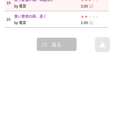
19
by
竜宮
3.00
(2)
食い意地の爺、逝く
20
by
竜宮
2.00
(1)
戻る
トップページへ戻る
© 回文21面相 - all rights reserved.