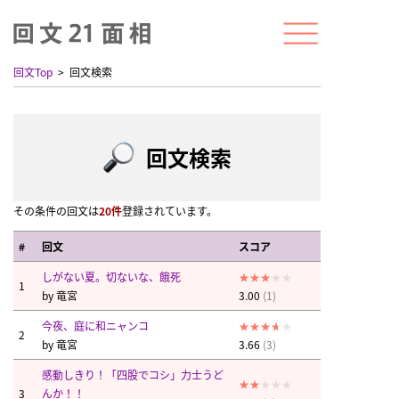
回文Top
回文検索
回文検索
その条件の回文は
20件
登録されています。
#
回文
スコア
しがない夏。切ないな、餓死
1
by
竜宮
3.00
(1)
今夜、庭に和ニャンコ
2
by
竜宮
3.66
(3)
感動しきり！「四股でコシ」力士うど
3
んか！！