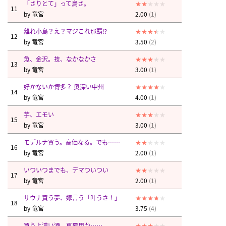
「さりとて」って鳥さ。
11
by
竜宮
2.00
(1)
離れ小島？え？マジこれ那覇⁉︎
12
by
竜宮
3.50
(2)
魚、金沢。技、なかなかさ
13
by
竜宮
3.00
(1)
好かないか博多？ 奥深い中州
14
by
竜宮
4.00
(1)
芋、エモい
15
by
竜宮
3.00
(1)
モデルナ買う。高価なる。でも……
16
by
竜宮
2.00
(1)
いついつまでも、デマついつい
17
by
竜宮
2.00
(1)
サウナ買う夢、嫁言う「叶うさ！」
18
by
竜宮
3.75
(4)
買うよ濃い酒、再雇用か……