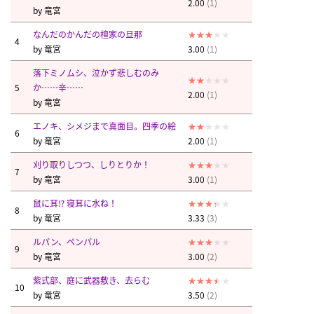
2.00
(1)
by
竜宮
なんだのかんだの檀家の旦那
4
by
竜宮
3.00
(1)
落下ミノムシ、泣かず悲しむのみ
5
か……辛……
2.00
(1)
by
竜宮
エノキ、シメジまで真面目。四季の絵
6
by
竜宮
2.00
(1)
刈り取りしつつ、しりとりか！
7
by
竜宮
3.00
(1)
鼠に耳⁉︎ 寝耳に水ね！
8
by
竜宮
3.33
(3)
ルパン、ペンパル
9
by
竜宮
3.00
(2)
紫式部、庭に武器敷き、去らむ
10
by
竜宮
3.50
(2)