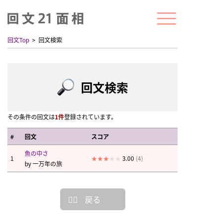
回文Top
回文検索
回文検索
その条件の回文は
1件
登録されています。
#
回文
スコア
魚の中さ
1
3.00
(4)
by
一万年の旅
戻る