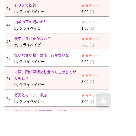
トリノで祝詞
43
by
クライベイビー
3.00
(1)
山羊の草の柵のギヤ
44
by
クライベイビー
1.00
(1)
最中、食べたかなも？
45
by
クライベイビー
3.00
(1)
無いな買い物、野茂、行かないな
46
by
クライベイビー
3.00
(1)
木戸、門が戸締めし食べたしめじとが
47
んもどき
3.00
(1)
by
クライベイビー
寒天とマトン、添加
48
by
クライベイビー
3.00
(2)
うど、2カットで特価に、どう？
49
by
クライベイビー
3.00
(1)
ヘチマすりに、リス街へ
50
by
クライベイビー
3.00
(1)