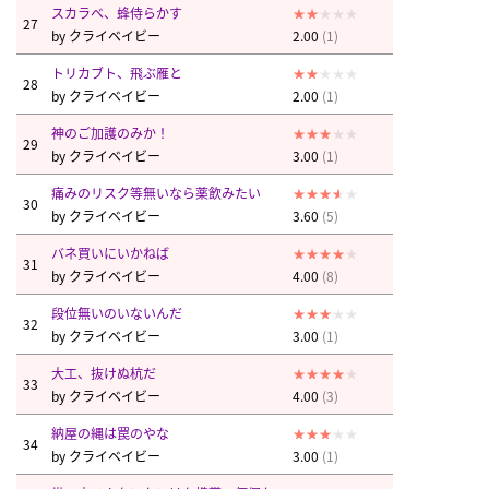
スカラベ、蜂侍らかす
27
by
クライベイビー
2.00
(1)
トリカブト、飛ぶ雁と
28
by
クライベイビー
2.00
(1)
神のご加護のみか！
29
by
クライベイビー
3.00
(1)
痛みのリスク等無いなら薬飲みたい
30
by
クライベイビー
3.60
(5)
バネ買いにいかねば
31
by
クライベイビー
4.00
(8)
段位無いのいないんだ
32
by
クライベイビー
3.00
(1)
大工、抜けぬ杭だ
33
by
クライベイビー
4.00
(3)
納屋の縄は罠のやな
34
by
クライベイビー
3.00
(1)