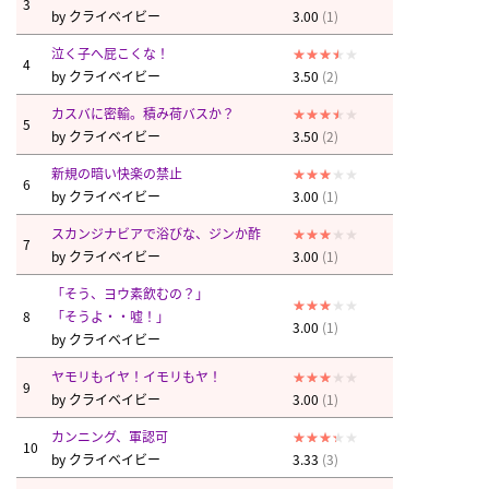
3
by
クライベイビー
3.00
(1)
泣く子へ屁こくな！
4
by
クライベイビー
3.50
(2)
カスバに密輸。積み荷バスか？
5
by
クライベイビー
3.50
(2)
新規の暗い快楽の禁止
6
by
クライベイビー
3.00
(1)
スカンジナビアで浴びな、ジンか酢
7
by
クライベイビー
3.00
(1)
「そう、ヨウ素飲むの？」
8
「そうよ・・嘘！」
3.00
(1)
by
クライベイビー
ヤモリもイヤ！イモリもヤ！
9
by
クライベイビー
3.00
(1)
カンニング、軍認可
10
by
クライベイビー
3.33
(3)