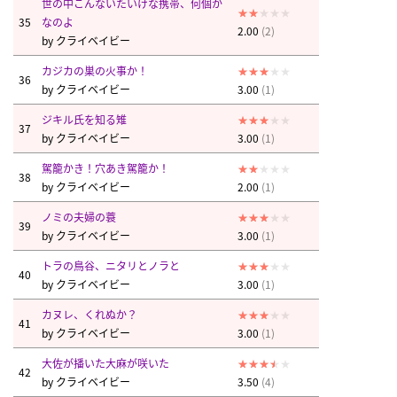
世の中こんないたいけな携帯、何個か
35
なのよ
2.00
(2)
by
クライベイビー
カジカの巣の火事か！
36
by
クライベイビー
3.00
(1)
ジキル氏を知る雉
37
by
クライベイビー
3.00
(1)
駕籠かき！穴あき駕籠か！
38
by
クライベイビー
2.00
(1)
ノミの夫婦の蓑
39
by
クライベイビー
3.00
(1)
トラの鳥谷、ニタリとノラと
40
by
クライベイビー
3.00
(1)
カヌレ、くれぬか？
41
by
クライベイビー
3.00
(1)
大佐が播いた大麻が咲いた
42
by
クライベイビー
3.50
(4)