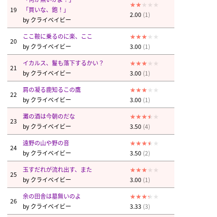
19
「買いな、鉋！」
2.00
(1)
by
クライベイビー
ここ鞍に乗るのに楽、ここ
20
by
クライベイビー
3.00
(1)
イカルス、鬘も落下するかい？
21
by
クライベイビー
3.00
(1)
肩の凝る鹿知るこの鷹
22
by
クライベイビー
3.00
(1)
灘の酒は今朝のだな
23
by
クライベイビー
3.50
(4)
遠野の山や野の音
24
by
クライベイビー
3.50
(2)
玉すだれが流れ出す、また
25
by
クライベイビー
3.00
(1)
余の田舎は墓無いのよ
26
by
クライベイビー
3.33
(3)