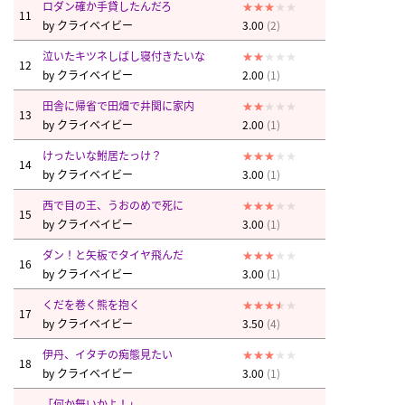
ロダン確か手貸したんだろ
11
by
クライベイビー
3.00
(2)
泣いたキツネしばし寝付きたいな
12
by
クライベイビー
2.00
(1)
田舎に帰省で田畑で井関に家内
13
by
クライベイビー
2.00
(1)
けったいな鮒居たっけ？
14
by
クライベイビー
3.00
(1)
西で目の王、うおのめで死に
15
by
クライベイビー
3.00
(1)
ダン！と矢板でタイヤ飛んだ
16
by
クライベイビー
3.00
(1)
くだを巻く熊を抱く
17
by
クライベイビー
3.50
(4)
伊丹、イタチの痴態見たい
18
by
クライベイビー
3.00
(1)
「何か無いかよ！」