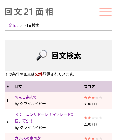
回文Top
回文検索
回文検索
その条件の回文は
52件
登録されています。
#
回文
スコア
でんこ来んで
1
by
クライベイビー
3.00
(1)
勝て！コンサドーレ！ママレード3
2
個、てか！
2.00
(1)
by
クライベイビー
カシスの寿司か