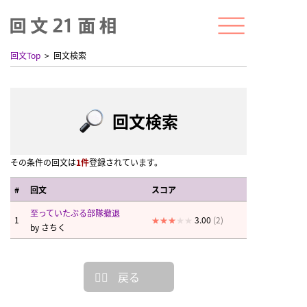
回文Top
回文検索
回文検索
その条件の回文は
1件
登録されています。
#
回文
スコア
至っていたぶる部隊撤退
1
3.00
(2)
by
さちく
戻る