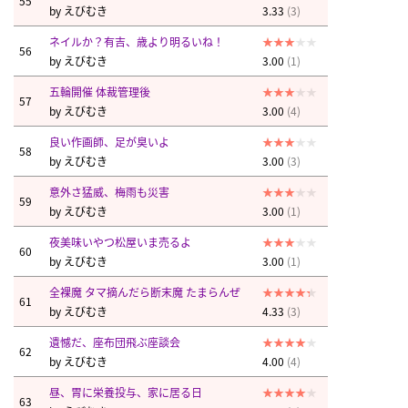
55
by
えびむき
3.33
(3)
ネイルか？有吉、歳より明るいね！
56
by
えびむき
3.00
(1)
五輪開催 体裁管理後
57
by
えびむき
3.00
(4)
良い作画師、足が臭いよ
58
by
えびむき
3.00
(3)
意外さ猛威、梅雨も災害
59
by
えびむき
3.00
(1)
夜美味いやつ松屋いま売るよ
60
by
えびむき
3.00
(1)
全裸魔 タマ摘んだら断末魔 たまらんぜ
61
by
えびむき
4.33
(3)
遺憾だ、座布団飛ぶ座談会
62
by
えびむき
4.00
(4)
昼、胃に栄養投与、家に居る日
63