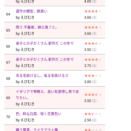
by
えびむき
4.00
(3)
遺作の模型、獣臭い
64
by
えびむき
3.66
(3)
問う 不審者、紳士風？と。
65
by
えびむき
3.66
(3)
弟子との子だくさん 新作だ この年で
66
by
えびむき
3.50
(2)
弟子との子だくさん 新作だ この年で
67
by
えびむき
3.75
(4)
去る毛抜けるし、毟る毛抜けるさ
68
by
えびむき
3.00
(2)
イタリアで琴教え、良い名誉得し男であ
69
りたい。
3.50
(2)
by
えびむき
色、粋な白菜、咲く花黄色い
70
by
えびむき
2.50
(2)
纏う悪意、テイクアウト魔