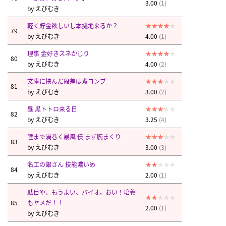
3.00
(1)
by
えびむき
軽く貯金欲しいし本拠地来るか？
79
by
えびむき
4.00
(1)
理事 金好きスネかじり
80
by
えびむき
4.00
(2)
文庫に挟んだ段差は煮コンブ
81
by
えびむき
3.00
(2)
昼 黒トトロ来る日
82
by
えびむき
3.25
(4)
陸まで渦巻く暴風 僕 まず腕まくり
83
by
えびむき
3.00
(3)
名工の銀さん 技能濃いめ
84
by
えびむき
2.00
(1)
駄目や、もうよい、バイオ。おい！培養
85
もヤメだ！！
2.00
(1)
by
えびむき