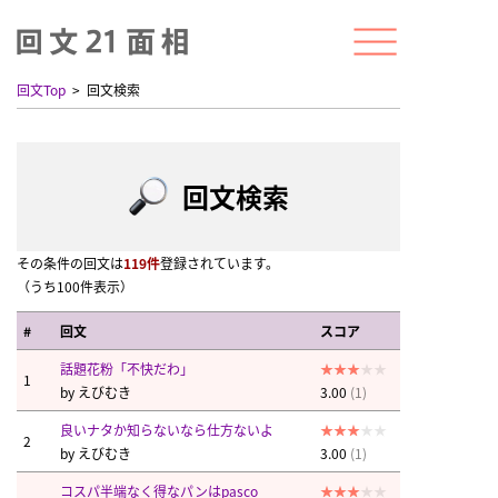
回文Top
回文検索
回文検索
その条件の回文は
119件
登録されています。
（うち100件表示）
#
回文
スコア
話題花粉「不快だわ」
1
by
えびむき
3.00
(1)
良いナタか知らないなら仕方ないよ
2
by
えびむき
3.00
(1)
コスパ半端なく得なパンはpasco