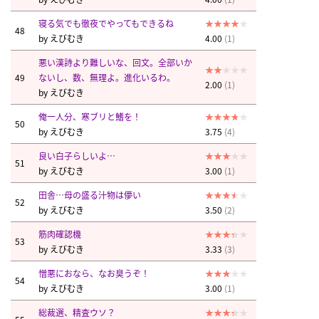
寝る気でも徹夜でやってもできるね
48
by
えびむき
4.00
(1)
悪い漢詩より難しいな、回文。全部いか
49
ないし、数、無理よ。進化いるわ。
2.00
(1)
by
えびむき
俺一人分、寒ブリと鰭を！
50
by
えびむき
3.75
(4)
良い白子らしいよ…
51
by
えびむき
3.00
(1)
田舎…母の盛る汁物は儚い
52
by
えびむき
3.50
(2)
筋肉確認機
53
by
えびむき
3.33
(3)
憎悪におなら、なお臭うぞ！
54
by
えびむき
3.00
(1)
総裁選、精査ウソ？