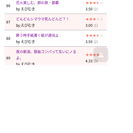
花火楽しむ、師の旅・那覇
86
by
えびむき
3.50
(2)
どんどんシマウマ死んどんど？！
87
by
えびむき
3.00
(1)
酔う時手紙書く紙が適当よ
88
by
えびむき
3.50
(2)
夜の新潟、鉄板コンパって互いにノる
89
よ。
4.33
(3)
by
えびむき
えびむき
えびむき
えびむき
えびむき