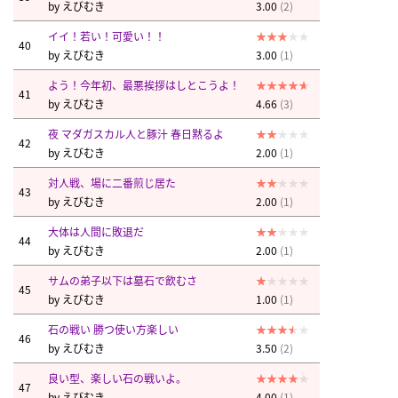
by
えびむき
3.00
(2)
イイ！若い！可愛い！！
40
by
えびむき
3.00
(1)
よう！今年初、最悪挨拶はしとこうよ！
41
by
えびむき
4.66
(3)
夜 マダガスカル人と豚汁 春日黙るよ
42
by
えびむき
2.00
(1)
対人戦、場に二番煎じ居た
43
by
えびむき
2.00
(1)
大体は人間に敗退だ
44
by
えびむき
2.00
(1)
サムの弟子以下は墓石で飲むさ
45
by
えびむき
1.00
(1)
石の戦い 勝つ使い方楽しい
46
by
えびむき
3.50
(2)
良い型、楽しい石の戦いよ。
47
by
えびむき
4.00
(1)