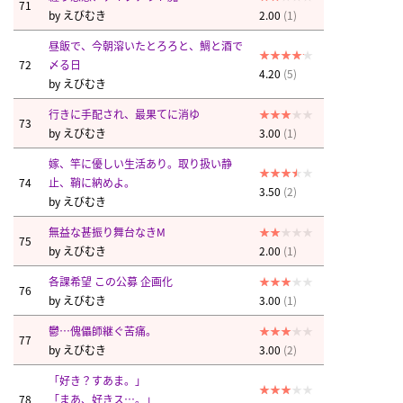
71
by
えびむき
2.00
(1)
昼飯で、今朝溶いたとろろと、鯛と酒で
72
〆る日
4.20
(5)
by
えびむき
行きに手配され、最果てに消ゆ
73
by
えびむき
3.00
(1)
嫁、竿に優しい生活あり。取り扱い静
74
止、鞘に納めよ。
3.50
(2)
by
えびむき
無益な甚振り舞台なきM
75
by
えびむき
2.00
(1)
各課希望 この公募 企画化
76
by
えびむき
3.00
(1)
鬱…傀儡師継ぐ苦痛。
77
by
えびむき
3.00
(2)
「好き？すあま。」
78
「まあ、好きス…。」