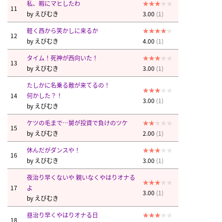
私、暇にマヒしたわ
11
by
えびむき
3.00
(1)
軽く西から笑かしに来るか
12
by
えびむき
4.00
(1)
タイム！死神が西向いた！
13
by
えびむき
3.00
(1)
たしかに名乗る敵が来てるの！
14
何かした？！
3.00
(1)
by
えびむき
ケツの毛まで…舅が投資で負けのツケ
15
by
えびむき
2.00
(1)
休んだがダンスや！
16
by
えびむき
3.00
(1)
夜治り早くないや 親いなくやはりオナる
17
よ
3.00
(1)
by
えびむき
昼治り早くやはりオナる日
18