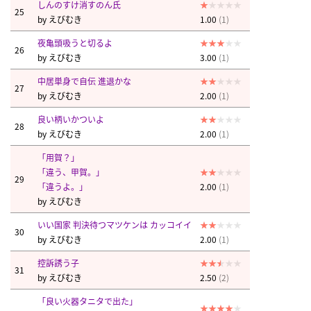
しんのすけ消すのん氏
25
by
えびむき
1.00
(1)
夜亀頭吸うと切るよ
26
by
えびむき
3.00
(1)
中居単身で自伝 進退かな
27
by
えびむき
2.00
(1)
良い柄いかついよ
28
by
えびむき
2.00
(1)
「用賀？」
「違う、甲賀。」
29
「違うよ。」
2.00
(1)
by
えびむき
いい国家 判決待つマツケンは カッコイイ
30
by
えびむき
2.00
(1)
控訴誘う子
31
by
えびむき
2.50
(2)
「良い火器タニタで出た」