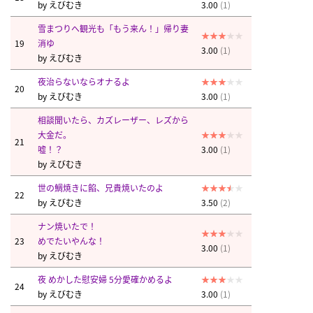
by
えびむき
3.00
(1)
雪まつりへ観光も「もう来ん！」帰り妻
19
消ゆ
3.00
(1)
by
えびむき
夜治らないならオナるよ
20
by
えびむき
3.00
(1)
相談聞いたら、カズレーザー、レズから
大金だ。
21
嘘！？
3.00
(1)
by
えびむき
世の鯛焼きに餡、兄貴焼いたのよ
22
by
えびむき
3.50
(2)
ナン焼いたで！
23
めでたいやんな！
3.00
(1)
by
えびむき
夜 めかした慰安婦 5分愛確かめるよ
24
by
えびむき
3.00
(1)