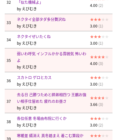
32
「似た機械よ」
4.00
(2)
by
えびむき
ネクタイ全部タダ多分贅沢ね
33
by
えびむき
3.00
(1)
ネクタイぜいたくね
34
by
えびむき
3.00
(1)
弱いわ呼気 インフルかかる雰囲気 怖いわ
35
よ
4.00
(3)
by
えびむき
スカトロ ゲロとカス
36
by
えびむき
3.00
(1)
去る日 己勝つためと師弟相四つ 王鵬お強
37
い相手仕留めた 疲れのお昼さ
3.66
(3)
by
えびむき
各位任意 冬場由布院に行くか
38
by
えびむき
3.00
(2)
寒暖差 婿消え 真冬踏まえ 着こむ算段か
39