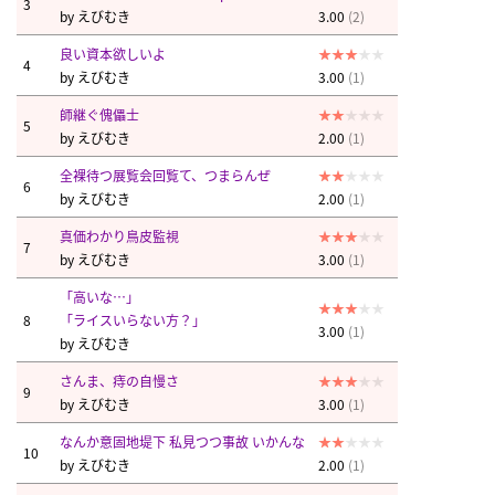
3
by
えびむき
3.00
(2)
良い資本欲しいよ
4
by
えびむき
3.00
(1)
師継ぐ傀儡士
5
by
えびむき
2.00
(1)
全裸待つ展覧会回覧て、つまらんぜ
6
by
えびむき
2.00
(1)
真価わかり鳥皮監視
7
by
えびむき
3.00
(1)
「高いな…」
8
「ライスいらない方？」
3.00
(1)
by
えびむき
さんま、痔の自慢さ
9
by
えびむき
3.00
(1)
なんか意固地堤下 私見つつ事故 いかんな
10
by
えびむき
2.00
(1)